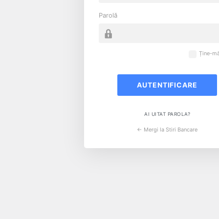
Parolă
Ține-mă
AI UITAT PAROLA?
← Mergi la Stiri Bancare