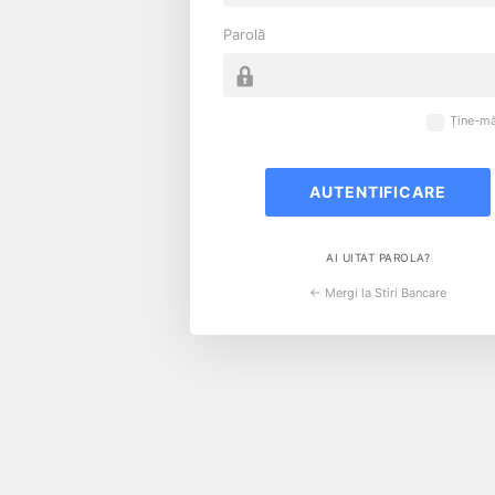
Parolă
Ține-mă
AI UITAT PAROLA?
← Mergi la Stiri Bancare