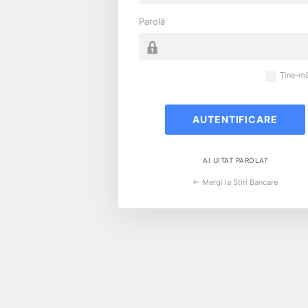
Parolă
Ține-mă
AI UITAT PAROLA?
← Mergi la Stiri Bancare