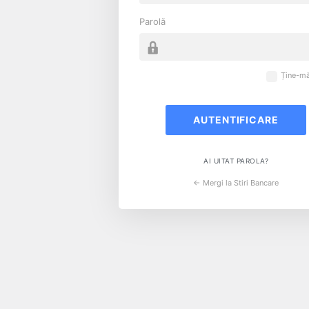
Parolă
Ține-mă
AI UITAT PAROLA?
← Mergi la Stiri Bancare