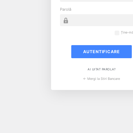
Parolă
Ține-mă
AI UITAT PAROLA?
← Mergi la Stiri Bancare