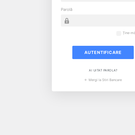
Parolă
Ține-mă
AI UITAT PAROLA?
← Mergi la Stiri Bancare