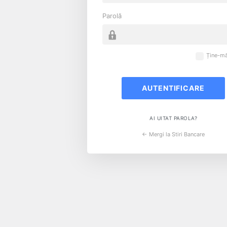
Parolă
Ține-mă
AI UITAT PAROLA?
← Mergi la Stiri Bancare