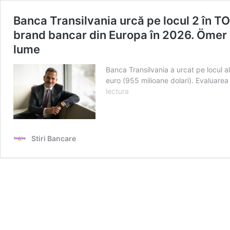
Banca Transilvania urcă pe locul 2 în TO
brand bancar din Europa în 2026. Ömer 
lume
Banca Transilvania a urcat pe locul al
euro (955 milioane dolari). Evaluare
Banca
lectura
Transilvania
urcă
pe
locul
Stiri Bancare
2
în
TOP
cele
mai
valoroase
branduri
românești.