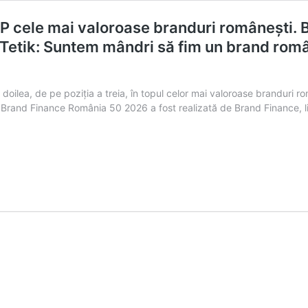
P cele mai valoroase branduri românești. B
Tetik: Suntem mândri să fim un brand rom
 doilea, de pe poziția a treia, în topul celor mai valoroase branduri r
a Brand Finance România 50 2026 a fost realizată de Brand Finance, li