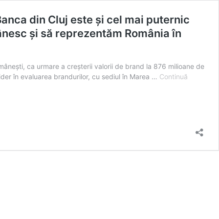
anca din Cluj este și cel mai puternic
ânesc și să reprezentăm România în
omânești, ca urmare a creșterii valorii de brand la 876 milioane de
der în evaluarea brandurilor, cu sediul în Marea …
Continuă