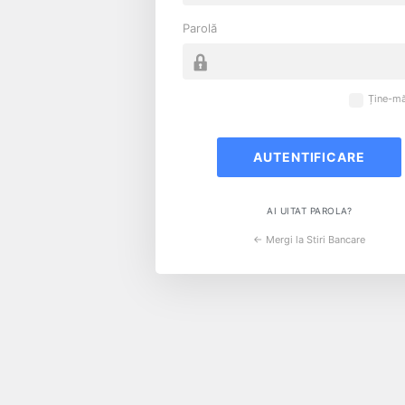
Parolă
Ține-mă
AI UITAT PAROLA?
← Mergi la Stiri Bancare