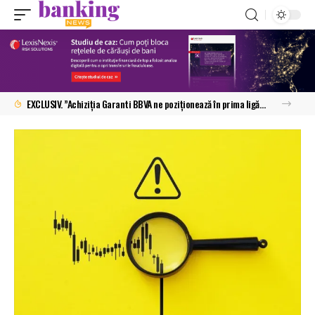
EXCLUSIV. ”Achiziția Garanti BBVA ne poziționează în prima ligă”. Zdenek Romanek detaliază planurile Raiffeisen Bank în România și anticipează viitorul: ”Băncile care vor conta cu adevărat vor fi cele la care clienții apelează pentru sfaturi, nu doar pentru tranzacții”