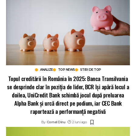
ANALIZE
TOP NEWS
STIRI DE TOP
Topul creditării în România în 2025: Banca Transilvania
se desprinde clar în poziția de lider, BCR își apără locul a
doilea, UniCredit Bank schimbă jocul după preluarea
Alpha Bank și urcă direct pe podium, iar CEC Bank
raportează a performanță negativă
By
Cornel Dinu
2 luni ago