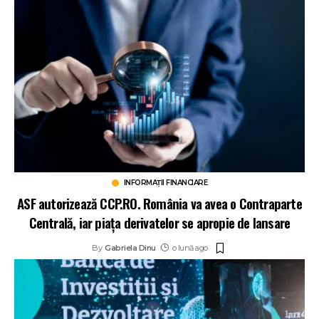
INFORMAȚII FINANCIARE
ASF autorizează CCP.RO. România va avea o Contraparte
Centrală, iar piața derivatelor se apropie de lansare
By
Gabriela Dinu
o lună ago