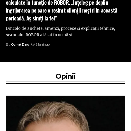
calculate în funcție de ROBOR. „Înțeleg pe deplin
îngrijorarea pe care o resimt clienții noștri în această
perioadă. Aș simți la fel”
Dincolo de anchete, amenzi, procese și explicații tehnice,
scandalul ROBOR a lăsat în urmă și
…
By
Cornel Dinu
2 luni ago
Opinii