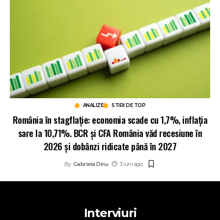
ANALIZE
STIRI DE TOP
România în stagflație: economia scade cu 1,7%, inflația
sare la 10,71%. BCR și CFA România văd recesiune în
2026 și dobânzi ridicate până în 2027
By
Gabriela Dinu
3 luni ago
Interviuri