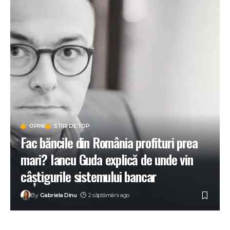
OPINII
STIRI DE TOP
Fac băncile din România profituri prea
mari? Iancu Guda explică de unde vin
câștigurile sistemului bancar
By
Gabriela Dinu
2 săptămâni ago