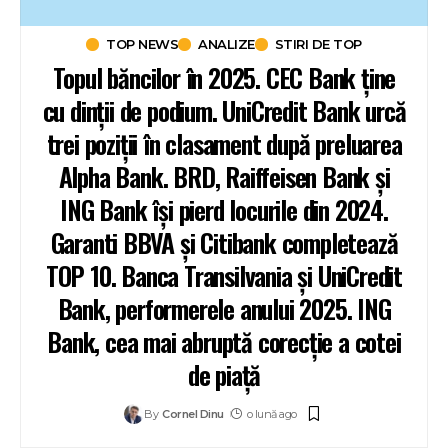
TOP NEWS
ANALIZE
STIRI DE TOP
Topul băncilor în 2025. CEC Bank ține
cu dinții de podium. UniCredit Bank urcă
trei poziții în clasament după preluarea
Alpha Bank. BRD, Raiffeisen Bank și
ING Bank își pierd locurile din 2024.
Garanti BBVA și Citibank completează
TOP 10. Banca Transilvania și UniCredit
Bank, performerele anului 2025. ING
Bank, cea mai abruptă corecție a cotei
de piață
By
Cornel Dinu
o lună ago