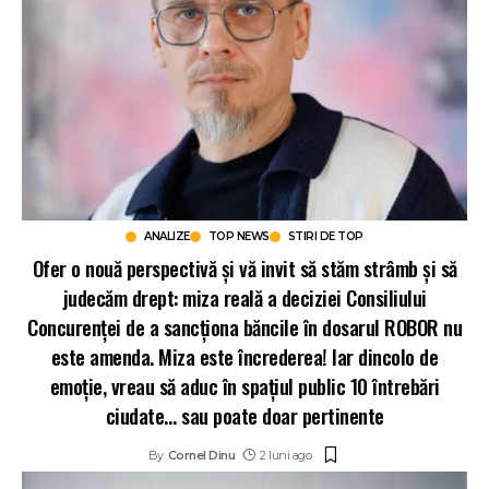
ANALIZE
TOP NEWS
STIRI DE TOP
Ofer o nouă perspectivă și vă invit să stăm strâmb și să
judecăm drept: miza reală a deciziei Consiliului
Concurenței de a sancționa băncile în dosarul ROBOR nu
este amenda. Miza este încrederea! Iar dincolo de
emoție, vreau să aduc în spațiul public 10 întrebări
ciudate… sau poate doar pertinente
By
Cornel Dinu
2 luni ago