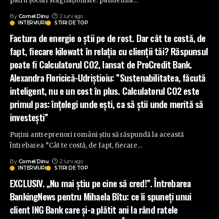
patru șocuri stagflaționiste: pandemia
…
By
Cornel Dinu
2 luni ago
INTERVIURI
STIRI DE TOP
Factura de energie o știi pe de rost. Dar cât te costă, de
fapt, fiecare kilowatt în relația cu clienții tăi? Răspunsul
poate fi Calculatorul CO2, lansat de ProCredit Bank.
Alexandra Floricică-Udriştioiu: ”Sustenabilitatea, făcută
inteligent, nu e un cost în plus. Calculatorul CO2 este
primul pas: înțelegi unde ești, ca să știi unde merită să
investești”
Puțini antreprenori români știu să răspundă la această
întrebarea ”Cât te costă, de fapt, fiecare
…
By
Cornel Dinu
2 luni ago
INTERVIURI
STIRI DE TOP
EXCLUSIV. „Nu mai știu pe cine să cred!”. Întrebarea
BankingNews pentru Mihaela Bîtu: ce îi spuneți unui
client ING Bank care și-a plătit ani la rând ratele