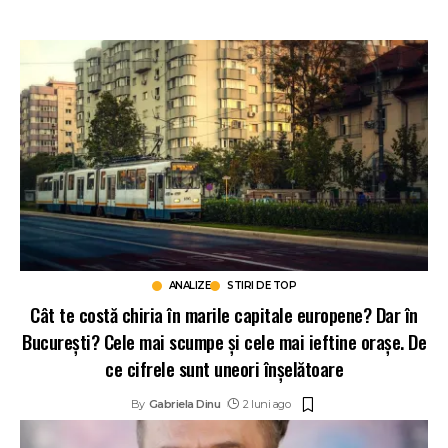
ANALIZE
STIRI DE TOP
Cât te costă chiria în marile capitale europene? Dar în
București? Cele mai scumpe și cele mai ieftine orașe. De
ce cifrele sunt uneori înșelătoare
By
Gabriela Dinu
2 luni ago