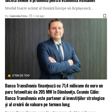
Nivelul foarte scăzut al Dunării începe să depășească
…
By
Gabriela Dinu
2 zile ago
STIRI DE TOP
Banca Transilvania finanțează cu 71,4 milioane de euro un
parc fotovoltaic de 205 MW în Dâmbovița. Cosmin Călin:
Banca Transilvania este partener al investițiilor strategice
și al creării de valoare pe termen lung