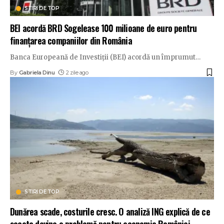
STIRI DE TOP
BEI acordă BRD Sogelease 100 milioane de euro pentru
finanțarea companiilor din România
Banca Europeană de Investiții (BEI) acordă un împrumut
…
By
Gabriela Dinu
2 zile ago
STIRI DE TOP
Dunărea scade, costurile cresc. O analiză ING explică de ce
seceta devine o problemă pentru economia României