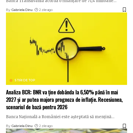
Banca Transilvania acordă o finanțare de 71,4 milioane
…
By
Gabriela Dinu
2 zile ago
STIRI DE TOP
Analiza BCR: BNR va ține dobânda la 6,50% până în mai
2027 și ar putea majora prognoza de inflație. Recesiunea,
scenariul de bază pentru 2026
Banca Națională a României este așteptată să mențină
…
By
Gabriela Dinu
2 zile ago