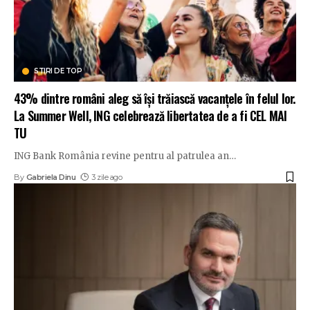
STIRI DE TOP
43% dintre români aleg să își trăiască vacanțele în felul lor.
La Summer Well, ING celebrează libertatea de a fi CEL MAI
TU
ING Bank România revine pentru al patrulea an
…
By
Gabriela Dinu
3 zile ago