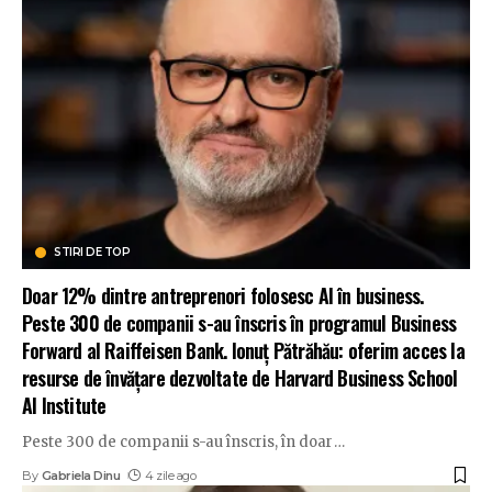
STIRI DE TOP
Doar 12% dintre antreprenori folosesc AI în business.
Peste 300 de companii s-au înscris în programul Business
Forward al Raiffeisen Bank. Ionuț Pătrăhău: oferim acces la
resurse de învățare dezvoltate de Harvard Business School
AI Institute
Peste 300 de companii s-au înscris, în doar
…
By
Gabriela Dinu
4 zile ago