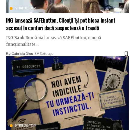
STIRI DE TOP
ING lansează SAFEbutton. Clienții își pot bloca instant
accesul la conturi dacă suspectează o fraudă
ING Bank România lansează SAFEbutton, o nouă
funcționalitate
…
By
Gabriela Dinu
3 zile ago
STIRI DE TOP