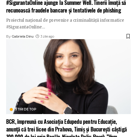
#SigurantaOnline ajunge la Summer Well. Tinerii învață să
recunoască fraudele bancare și tentativele de phishing
Proiectul național de prevenire a criminalității informatice
#SigurantaOnline
…
By
Gabriela Dinu
3 zile ago
STIRI DE TOP
BCR, împreună cu Asociația Edupedu pentru Educație,
anunță că trei licee din Prahova, Timiș și București câștigă
100.000 de lei prin BacUp. Nicoleta Deliu-Pașol: ”Vom