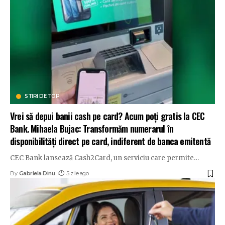
STIRI DE TOP
Vrei să depui banii cash pe card? Acum poți gratis la CEC
Bank. Mihaela Bujac: Transformăm numerarul în
disponibilități direct pe card, indiferent de banca emitentă
CEC Bank lansează Cash2Card, un serviciu care permite
…
By
Gabriela Dinu
5 zile ago