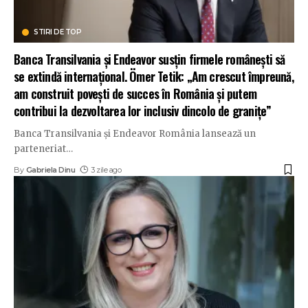
STIRI DE TOP
Banca Transilvania și Endeavor susțin firmele românești să
se extindă internațional. Ömer Tetik: „Am crescut împreună,
am construit povești de succes în România și putem
contribui la dezvoltarea lor inclusiv dincolo de granițe”
Banca Transilvania și Endeavor România lansează un
parteneriat
…
By
Gabriela Dinu
3 zile ago