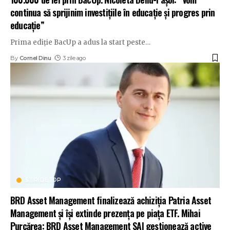
continua să sprijinim investițiile în educație și progres prin
educație”
Prima ediție BacUp a adus la start peste
…
By
Cornel Dinu
3 zile ago
STIRI DE TOP
BRD Asset Management finalizează achiziția Patria Asset
Management și își extinde prezența pe piața ETF. Mihai
Purcărea: BRD Asset Management SAI gestionează active