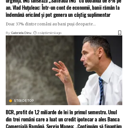
urgență. ING lansează „Salteaua ING” cu dobândă de 8% pe
an. Vlad Huțuleac: Într-un cont de economii, banii rămân la
îndemână oricând și pot genera un câștig suplimentar
Doar 37% dintre români au bani puși deoparte
…
By
Gabriela Dinu
o săptămână ago
STIRI DE TOP
BCR, profit de 1,2 miliarde de lei în primul semestru. Unul
din trei români care a luat un credit ipotecar a ales Banca
Comercială Română. Sergiu Manea: „Continuăm să finanțăm