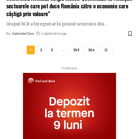
sectoarele care pot duce România către o economie care
câștigă prin valoare”
Grupul BCR a înregistrat în primul semestru din
…
By
Gabriela Dinu
o săptămână ago
1
2
3
…
353
354
- Publicitate -