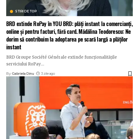
STIRI DE TOP
BRD extinde RoPay în YOU BRD: plăți instant la comercianți,
online și pentru facturi, fără card. Mădălina Teodorescu: Ne
dorim să contribuim la adoptarea pe scară largă a plăților
instant
BRD Groupe Société Générale extinde funcționalitățile
serviciului RoPay
…
By
Gabriela Dinu
3 zile ago