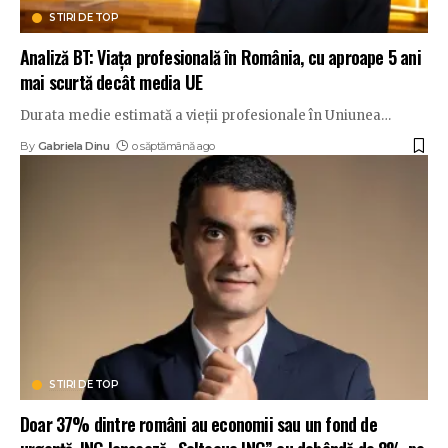
STIRI DE TOP
Analiză BT: Viața profesională în România, cu aproape 5 ani
mai scurtă decât media UE
Durata medie estimată a vieții profesionale în Uniunea
…
By
Gabriela Dinu
o săptămână ago
STIRI DE TOP
Doar 37% dintre români au economii sau un fond de