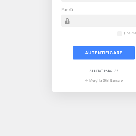
Parolă
Ține-mă
AI UITAT PAROLA?
← Mergi la Stiri Bancare