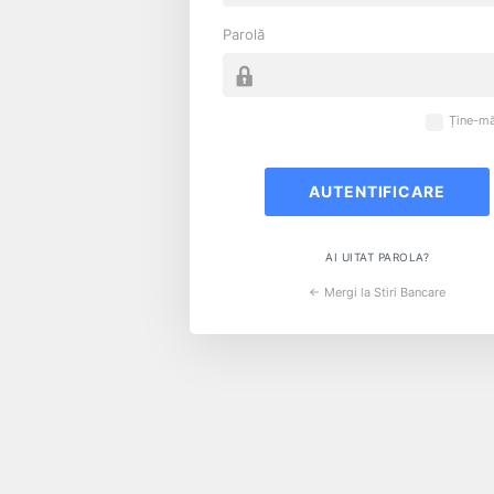
Parolă
Ține-mă
AI UITAT PAROLA?
← Mergi la Stiri Bancare