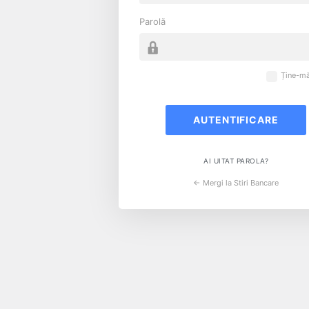
Parolă
Ține-mă
AI UITAT PAROLA?
← Mergi la Stiri Bancare