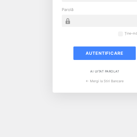
Parolă
Ține-mă
AI UITAT PAROLA?
← Mergi la Stiri Bancare