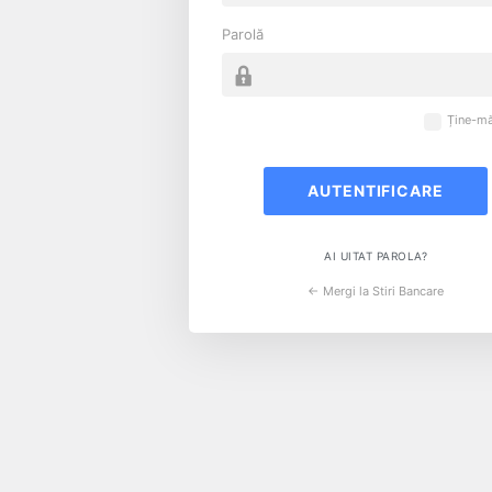
Parolă
Ține-mă
AI UITAT PAROLA?
← Mergi la Stiri Bancare