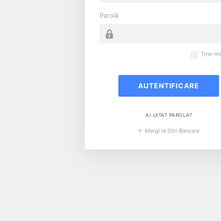
Parolă
Ține-mă
AI UITAT PAROLA?
← Mergi la Stiri Bancare