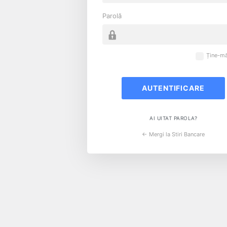
Parolă
Ține-mă
AI UITAT PAROLA?
← Mergi la Stiri Bancare