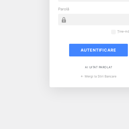
Parolă
Ține-mă
AI UITAT PAROLA?
← Mergi la Stiri Bancare