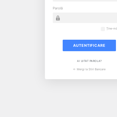
Parolă
Ține-mă
AI UITAT PAROLA?
← Mergi la Stiri Bancare