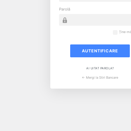
Parolă
Ține-mă
AI UITAT PAROLA?
← Mergi la Stiri Bancare