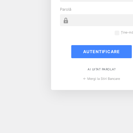
Parolă
Ține-mă
AI UITAT PAROLA?
← Mergi la Stiri Bancare