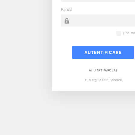
Parolă
Ține-mă
AI UITAT PAROLA?
← Mergi la Stiri Bancare