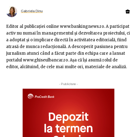
Gabriela Dinu
Editor al publicaţiei online www.bankingnews.ro. A participat
activ nu numai în managementul şi dezvoltarea proiectului, ci
a adoptat şi o implicare directă în activitatea editorială, fiind
atrasă de munca redacţională. A descoperit pasiunea pentru
jurnalism atunci când a făcut parte din echipa care a lansat
portalul www.ghiseulbancar.ro. Așa că îşi asumă rolul de
editor, alcătuind, de cele mai multe ori, materiale de analiză.
- Publicitate -