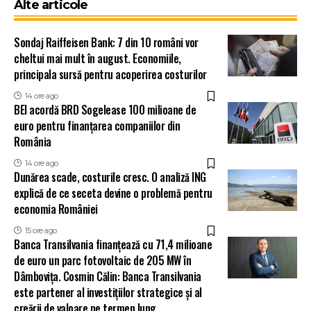
Alte articole
Sondaj Raiffeisen Bank: 7 din 10 români vor
cheltui mai mult în august. Economiile,
principala sursă pentru acoperirea costurilor
14 ore ago
BEI acordă BRD Sogelease 100 milioane de
euro pentru finanțarea companiilor din
România
14 ore ago
Dunărea scade, costurile cresc. O analiză ING
explică de ce seceta devine o problemă pentru
economia României
15 ore ago
Banca Transilvania finanțează cu 71,4 milioane
de euro un parc fotovoltaic de 205 MW în
Dâmbovița. Cosmin Călin: Banca Transilvania
este partener al investițiilor strategice și al
creării de valoare pe termen lung