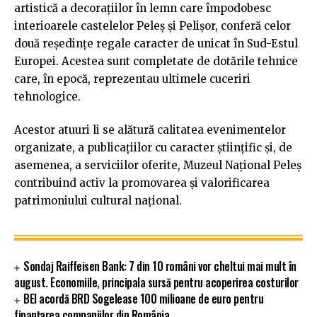
artistică a decorațiilor în lemn care împodobesc
interioarele castelelor Peleș și Pelișor, conferă celor
două reședințe regale caracter de unicat în Sud-Estul
Europei. Acestea sunt completate de dotările tehnice
care, în epocă, reprezentau ultimele cuceriri
tehnologice.
Acestor atuuri li se alătură calitatea evenimentelor
organizate, a publicațiilor cu caracter științific și, de
asemenea, a serviciilor oferite, Muzeul Național Peleș
contribuind activ la promovarea și valorificarea
patrimoniului cultural național.
Sondaj Raiffeisen Bank: 7 din 10 români vor cheltui mai mult în
august. Economiile, principala sursă pentru acoperirea costurilor
BEI acordă BRD Sogelease 100 milioane de euro pentru
finanțarea companiilor din România