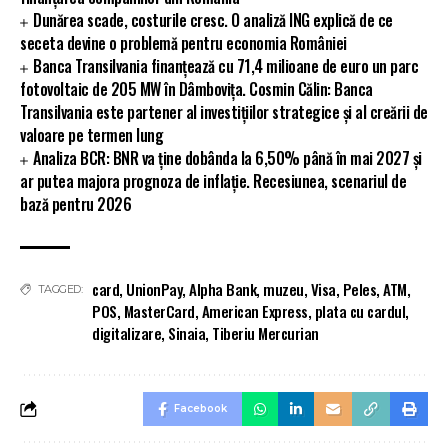
Dunărea scade, costurile cresc. O analiză ING explică de ce
seceta devine o problemă pentru economia României
Banca Transilvania finanțează cu 71,4 milioane de euro un parc
fotovoltaic de 205 MW în Dâmbovița. Cosmin Călin: Banca
Transilvania este partener al investițiilor strategice și al creării de
valoare pe termen lung
Analiza BCR: BNR va ține dobânda la 6,50% până în mai 2027 și
ar putea majora prognoza de inflație. Recesiunea, scenariul de
bază pentru 2026
card
,
UnionPay
,
Alpha Bank
,
muzeu
,
Visa
,
Peles
,
ATM
,
TAGGED:
POS
,
MasterCard
,
American Express
,
plata cu cardul
,
digitalizare
,
Sinaia
,
Tiberiu Mercurian
Facebook