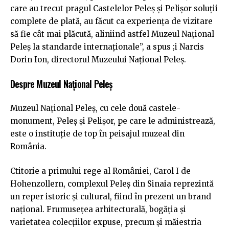
care au trecut pragul Castelelor Peleș și Pelișor soluții
complete de plată, au făcut ca experiența de vizitare
să fie cât mai plăcută, aliniind astfel Muzeul Național
Peleș la standarde internaționale”, a spus ;i Narcis
Dorin Ion, directorul Muzeului Național Peleș.
Despre Muzeul Național Peleș
Muzeul Național Peleș, cu cele două castele-
monument, Peleș și Pelișor, pe care le administrează,
este o instituție de top în peisajul muzeal din
România.
Ctitorie a primului rege al României, Carol I de
Hohenzollern, complexul Peleș din Sinaia reprezintă
un reper istoric și cultural, fiind în prezent un brand
național. Frumusețea arhitecturală, bogăția și
varietatea colecțiilor expuse, precum și măiestria