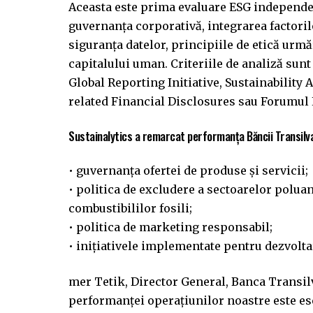
Aceasta este prima evaluare ESG independen
guvernanța corporativă, integrarea factorilo
siguranța datelor, principiile de etică urmă
capitalului uman. Criteriile de analiză sunt
Global Reporting Initiative, Sustainabilit
related Financial Disclosures sau Forumu
Sustainalytics a remarcat performanța Băncii Transilv
• guvernanța ofertei de produse și servicii;
• politica de excludere a sectoarelor poluan
combustibililor fosili;
• politica de marketing responsabil;
• inițiativele implementate pentru dezvolt
Ӧmer Tetik, Director General, Banca Transil
performanței operațiunilor noastre este ese