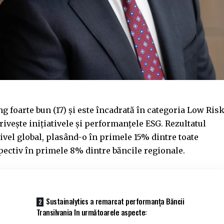
g foarte bun (17) și este încadrată în categoria Low Ris
rivește inițiativele și performanțele ESG. Rezultatul
nivel global, plasând-o în primele 15% dintre toate
pectiv în primele 8% dintre băncile regionale.
Sustainalytics a remarcat performanța Băncii
Transilvania în următoarele aspecte: