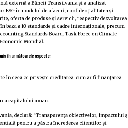
tă externă a Băncii Transilvania și a analizat
r ESG în modelul de afaceri, confidențialitatea și
rite, oferta de produse și servicii, respectiv dezvoltarea
 în baza a 10 standarde și cadre internaționale, precum
y Accounting Standards Board, Task Force on Climate-
l Economic Mondial.
ania în următoarele aspecte:
te în ceea ce privește creditarea, cum ar fi finanțarea
area capitalului uman.
vania, declară: “Transparența obiectivelor, impactului ș
nțială pentru a păstra încrederea clienților și