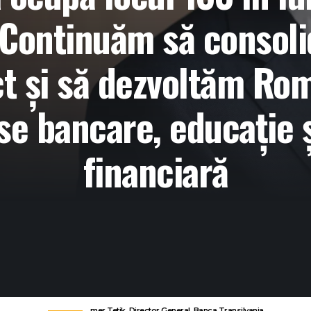
 Continuăm să consoli
ct și să dezvoltăm Rom
se bancare, educație ș
financiară
Ӧmer Tetik, Director General, Banca Transilvania