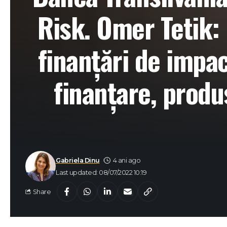
Risk. Omer Tetik:
finanțări de impa
finanțare, produ
Gabriela Dinu
4 ani ago
Last updated: 08/07/2022 10:19
Share