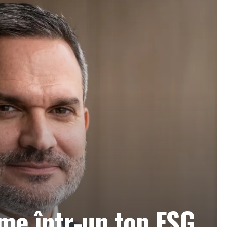
ume într-un top ESG