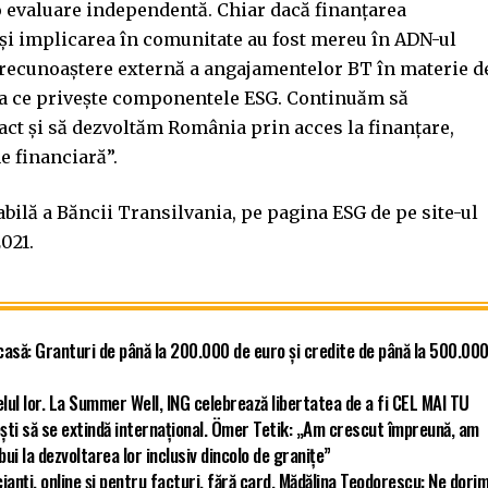
 o evaluare independentă. Chiar dacă finanțarea
 și implicarea în comunitate au fost mereu în ADN-ul
 recunoaștere externă a angajamentelor BT în materie d
eea ce privește componentele ESG. Continuăm să
act și să dezvoltăm România prin acces la finanțare,
e financiară”.
bilă a Băncii Transilvania, pe pagina ESG de pe site-ul
021.
asă: Granturi de până la 200.000 de euro și credite de până la 500.00
elul lor. La Summer Well, ING celebrează libertatea de a fi CEL MAI TU
ști să se extindă internațional. Ömer Tetik: „Am crescut împreună, am
i la dezvoltarea lor inclusiv dincolo de granițe”
ianți, online și pentru facturi, fără card. Mădălina Teodorescu: Ne dori