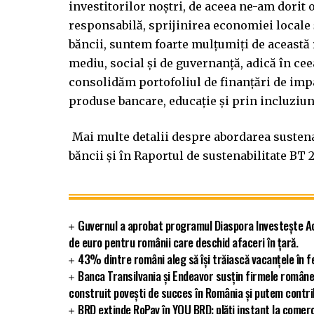
investitorilor noștri, de aceea ne-am dorit
responsabilă, sprijinirea economiei locale
băncii, suntem foarte mulțumiți de această
mediu, social și de guvernanță, adică în c
consolidăm portofoliul de finanțări de imp
produse bancare, educație și prin incluziun
Mai multe detalii despre abordarea sustena
băncii și în Raportul de sustenabilitate BT 2
Guvernul a aprobat programul Diaspora Investește Ac
de euro pentru românii care deschid afaceri în țară.
43% dintre români aleg să își trăiască vacanțele în f
Banca Transilvania și Endeavor susțin firmele române
construit povești de succes în România și putem contribu
BRD extinde RoPay în YOU BRD: plăți instant la comerc