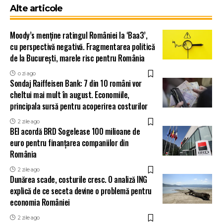
Alte articole
Moody’s menține ratingul României la ‘Baa3’,
cu perspectivă negativă. Fragmentarea politică
de la București, marele risc pentru România
o zi ago
Sondaj Raiffeisen Bank: 7 din 10 români vor
cheltui mai mult în august. Economiile,
principala sursă pentru acoperirea costurilor
2 zile ago
BEI acordă BRD Sogelease 100 milioane de
euro pentru finanțarea companiilor din
România
2 zile ago
Dunărea scade, costurile cresc. O analiză ING
explică de ce seceta devine o problemă pentru
economia României
2 zile ago