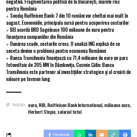
negativă. Fragmentarea politică de la București, marele risc
pentru România
Sondaj Raiffeisen Bank: 7 din 10 români vor cheltui mai mult în
august. Economiile, principala sursă pentru acoperirea costurilor
BEI acordă BRD Sogelease 100 milioane de euro pentru
finanțarea companiilor din România
Dunărea scade, costurile cresc. O analiză ING explică de ce
seceta devine o problemă pentru economia României
Banca Transilvania finanțează cu 71,4 milioane de euro un parc
fotovoltaic de 205 MW în Dâmbovița. Cosmin Călin: Banca
Transilvania este partener al investițiilor strategice și al creării de
valoare pe termen lung
euro
,
RBI
,
Raiffeisen Bank International
,
milioane euro
,
TAGGED:
Herbert Stepic
,
salariul total
Facebook