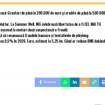
asă: Granturi de până la 200.000 de euro și credite de până la 500.00
elul lor. La Summer Well, ING celebrează libertatea de a fi CEL MAI TU
nt accesul la conturi dacă suspectează o fraudă
ță să recunoască fraudele bancare și tentativele de phishing
cu 0,5% în 2026. Euro, estimat la 5,25 lei. Când ar reduce BNR dobân
Facebook
Follow: