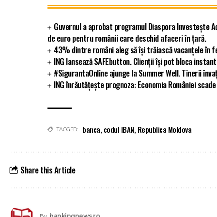
Guvernul a aprobat programul Diaspora Investește Ac
de euro pentru românii care deschid afaceri în țară.
43% dintre români aleg să își trăiască vacanțele în f
ING lansează SAFEbutton. Clienții își pot bloca insta
#SigurantaOnline ajunge la Summer Well. Tinerii înva
ING înrăutățește prognoza: Economia României scade 
banca
,
codul IBAN
,
Republica Moldova
TAGGED:
Share this Article
bankingnews.ro
By