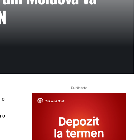
N
- Publicitate -
 o
a o