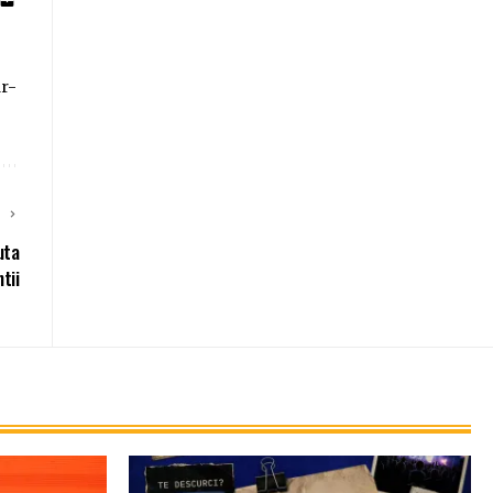
ar-
E
uta
ntii