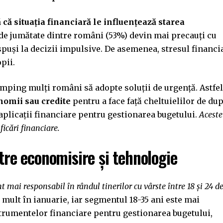
că situația financiară le influențează starea
 de jumătate dintre români (53%) devin mai precauți cu
spuși la decizii impulsive. De asemenea, stresul financi
pii.
împing mulți români să adopte soluții de urgență. Astfel
omii sau credite
pentru a face față cheltuielilor de du
 aplicații financiare pentru gestionarea bugetului.
Aceste
icări financiare.
ătre economisire și tehnologie
mai responsabil în rândul tinerilor cu vârste între 18 și 24 d
ult în ianuarie, iar segmentul 18-35 ani este mai
nstrumentelor financiare pentru gestionarea bugetului,