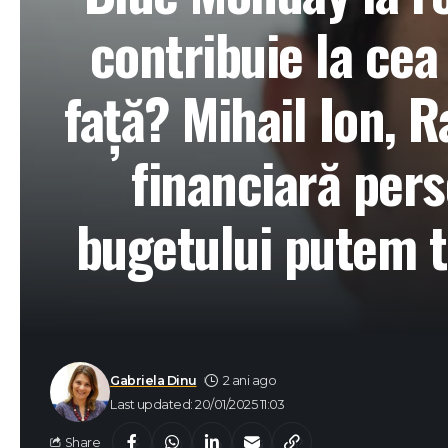
contribuie la ce
față? Mihail Ion, 
financiară pers
bugetului putem t
Gabriela Dinu
2 ani ago
Last updated: 20/01/2025 11:03
Share