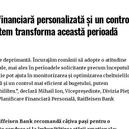
financiară personalizată și un contro
utem transforma această perioadă
ie deprimantă. Încurajăm românii să adopte o atitudine
ale, mai ales în perioadele solicitante precum începutul
ție pot ajuta în monitorizarea și optimizarea cheltuielilo
ă și un control mai eficient al bugetului, putem
libru.”, declară Mihail Ion, Vicepreședinte, Divizia Pie
i Planificare Financiară Personală, Raiffeisen Bank
aiffeisen Bank recomandă câțiva pași pentru o