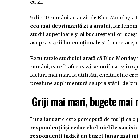
cu zi.
5 din 10 români au auzit de Blue Monday, a t
cea mai deprimantă zi a anului
, iar feno
studii superioare și al bucureștenilor, aceș
asupra stării lor emoționale și financiare, r
Rezultatele studiului arată că Blue Monday 
români, care îi afectează semnificativ, în s
facturi mai mari la utilități, cheltuielile c
presiune suplimentară asupra stării de bine
Griji mai mari, bugete mai 
Luna ianuarie este percepută de mulți ca o 
respondenți își reduc cheltuielile sau își
respondenți indică un buget lunar mai mi