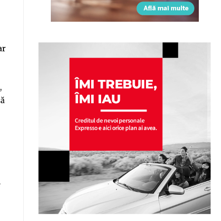
ar
,
pă
e