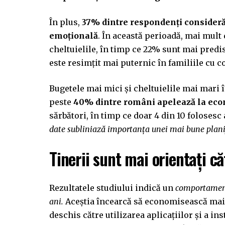
În plus,
37% dintre respondenți consideră 
emoțională
. În această perioadă, mai mult
cheltuielile, în timp ce 22% sunt mai predi
este resimțit mai puternic în familiile cu co
Bugetele mai mici și cheltuielile mai mari 
peste
40% dintre români apelează la econ
sărbători, în timp ce doar 4 din 10 folosesc
date subliniază importanța unei mai bune planif
Tinerii sunt mai orientați c
Rezultatele studiului indică un
comportament 
ani.
Aceștia încearcă să economisească mai m
deschis către utilizarea aplicațiilor și a i