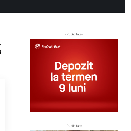
- Publicitate -
e
i
- Publicitate -