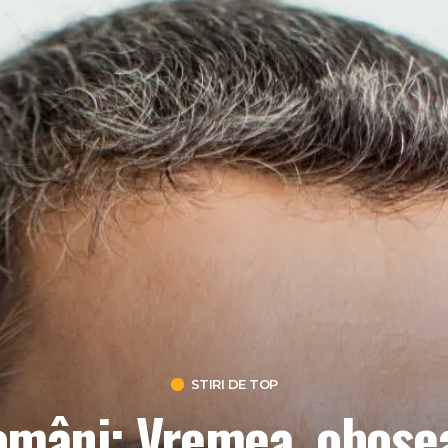
STIRI DE TOP
mâni: Vremea, oboseal