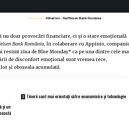
Mihail Ion - Raiffeisen Bank România
 nu doar provocări financiare, ci și o stare emoțională
feisen Bank România
, în colaborare cu Appinio, compani
âni resimt ziua de Blue Monday* ca pe una dintre cele ma
stării de disconfort emoțional sunt vremea rece,
ilor și oboseala acumulată.
Tinerii sunt mai orientați către economisire și tehnologie
ă și un
această