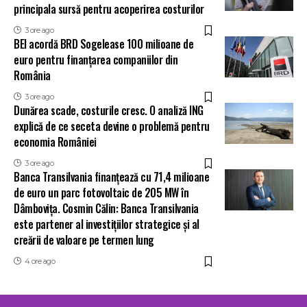
principala sursă pentru acoperirea costurilor
3 ore ago
BEI acordă BRD Sogelease 100 milioane de
euro pentru finanțarea companiilor din
România
3 ore ago
Dunărea scade, costurile cresc. O analiză ING
explică de ce seceta devine o problemă pentru
economia României
3 ore ago
Banca Transilvania finanțează cu 71,4 milioane
de euro un parc fotovoltaic de 205 MW în
Dâmbovița. Cosmin Călin: Banca Transilvania
este partener al investițiilor strategice și al
creării de valoare pe termen lung
4 ore ago