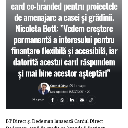
card co-branded pentru proiectele
de amenajare a casei și grădinii.
Nicoleta Bott: ”Vedem creștere
permanentă a interesului pentru
finanțare flexibilă și accesibilă, iar
datorită acestui card răspundem
și mai bine acestor așteptări”
Cornel Dinu
1 an ago
Last updated: 18/03/2025 14:29
Share
BT Direct și Dedeman lansează Cardul Direct