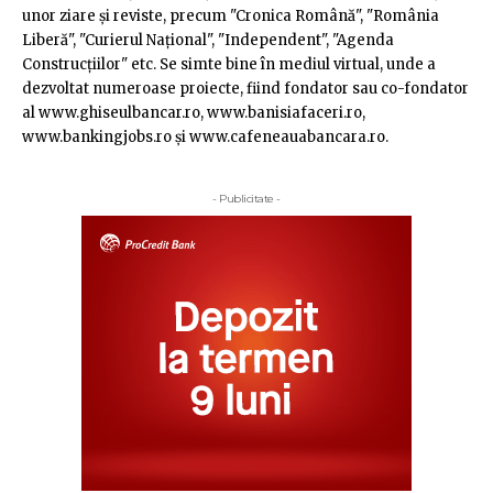
unor ziare şi reviste, precum "Cronica Română", "România
Liberă", "Curierul Naţional", "Independent", "Agenda
Construcţiilor" etc. Se simte bine în mediul virtual, unde a
dezvoltat numeroase proiecte, fiind fondator sau co-fondator
al www.ghiseulbancar.ro, www.banisiafaceri.ro,
www.bankingjobs.ro şi www.cafeneauabancara.ro.
- Publicitate -