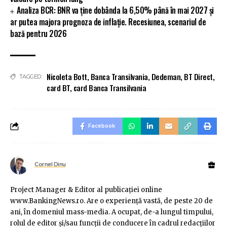
Analiza BCR: BNR va ține dobânda la 6,50% până în mai 2027 și
ar putea majora prognoza de inflație. Recesiunea, scenariul de
bază pentru 2026
Nicoleta Bott
,
Banca Transilvania
,
Dedeman
,
BT Direct
,
TAGGED:
card BT
,
card Banca Transilvania
Facebook
Cornel Dinu
Project Manager & Editor al publicaţiei online
www.BankingNews.ro. Are o experienţă vastă, de peste 20 de
ani, în domeniul mass-media. A ocupat, de-a lungul timpului,
rolul de editor şi/sau funcţii de conducere în cadrul redacţiilor