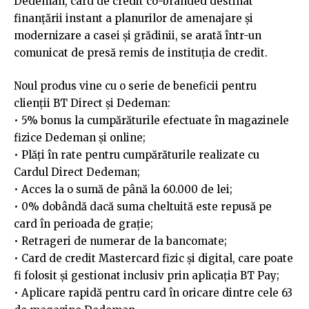
Dedeman, card de credit co-branded destinat
finanțării instant a planurilor de amenajare și
modernizare a casei și grădinii, se arată într-un
comunicat de presă remis de instituția de credit.
Noul produs vine cu o serie de beneficii pentru
clienții BT Direct și Dedeman:
• 5% bonus la cumpărăturile efectuate în magazinele
fizice Dedeman și online;
• Plăți în rate pentru cumpărăturile realizate cu
Cardul Direct Dedeman;
• Acces la o sumă de până la 60.000 de lei;
• 0% dobândă dacă suma cheltuită este repusă pe
card în perioada de grație;
• Retrageri de numerar de la bancomate;
• Card de credit Mastercard fizic și digital, care poate
fi folosit și gestionat inclusiv prin aplicația BT Pay;
• Aplicare rapidă pentru card în oricare dintre cele 63