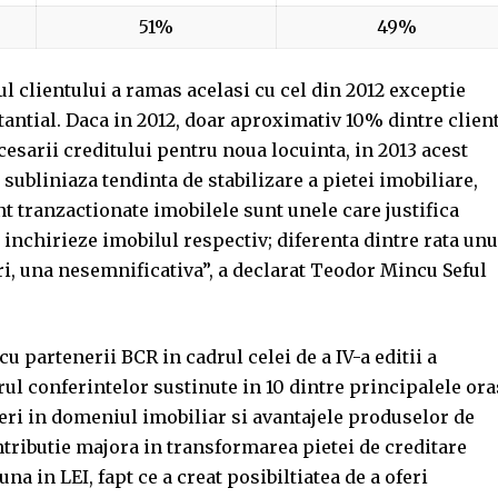
51%
49%
ul clientului a ramas acelasi cu cel din 2012 exceptie
tantial. Daca in 2012, doar aproximativ 10% dintre clien
esarii creditului pentru noua locuinta, in 2013 acest
subliniaza tendinta de stabilizare a pietei imobiliare,
nt tranzactionate imobilele sunt unele care justifica
a inchirieze imobilul respectiv; diferenta dintre rata unu
uri, una nesemnificativa”, a declarat Teodor Mincu Seful
u partenerii BCR in cadrul celei de a IV-a editii a
ul conferintelor sustinute in 10 dintre principalele ora
ceri in domeniul imobiliar si avantajele produselor de
ntributie majora in transformarea pietei de creditare
a in LEI, fapt ce a creat posibiltiatea de a oferi