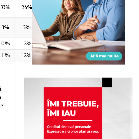
33%
24%
28%
24%
3%
3%
4%
5%
0%
12%
18%
13%
11%
12%
13%
14%
i
a
de