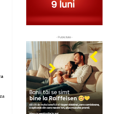
- Publicitate -
ca
aza