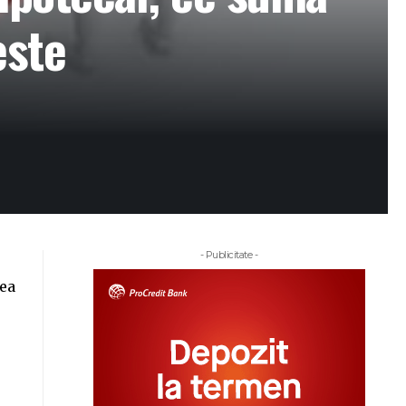
este
- Publicitate -
rea