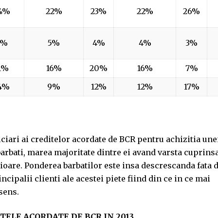
4%
22%
23%
22%
26%
2%
5%
4%
4%
3%
1%
16%
20%
16%
7%
4%
9%
12%
12%
17%
ficiari ai creditelor acordate de BCR pentru achizitia une
barbati, marea majoritate dintre ei avand varsta cuprins
erioare. Ponderea barbatilor este insa descrescanda fata 
ncipalii clienti ale acestei piete fiind din ce in ce mai
sens.
TELE ACORDATE DE BCR IN 2013