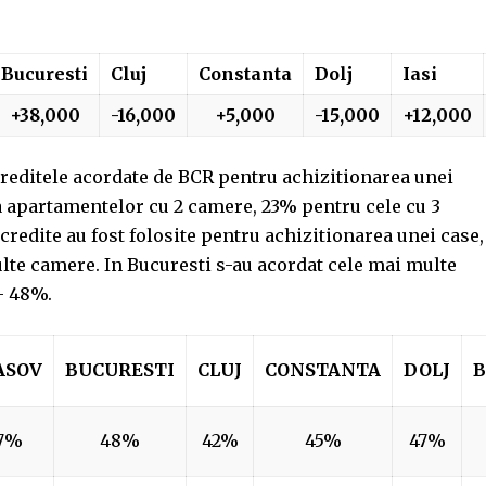
Bucuresti
Cluj
Constanta
Dolj
Iasi
+38,000
-16,000
+5,000
-15,000
+12,000
 creditele acordate de BCR pentru achizitionarea unei
a apartamentelor cu 2 camere, 23% pentru cele cu 3
redite au fost folosite pentru achizitionarea unei case,
te camere. In Bucuresti s-au acordat cele mai multe
– 48%.
ASOV
BUCURESTI
CLUJ
CONSTANTA
DOLJ
B
7%
48%
42%
45%
47%