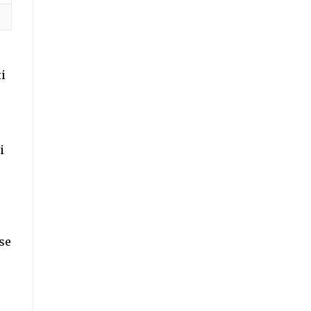
ti
i
se