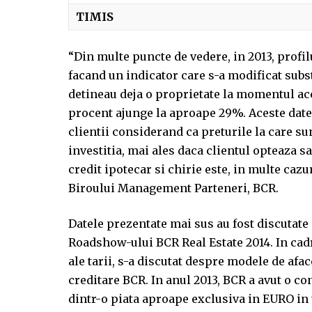
TIMIS
“Din multe puncte de vedere, in 2013, profil
facand un indicator care s-a modificat subs
detineau deja o proprietate la momentul acc
procent ajunge la aproape 29%. Aceste date 
clientii considerand ca preturile la care su
investitia, mai ales daca clientul opteaza s
credit ipotecar si chirie este, in multe caz
Biroului Management Parteneri, BCR.
Datele prezentate mai sus au fost discutate c
Roadshow-ului BCR Real Estate 2014. In cadr
ale tarii, s-a discutat despre modele de afa
creditare BCR. In anul 2013, BCR a avut o co
dintr-o piata aproape exclusiva in EURO in un