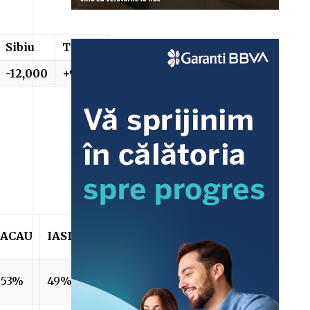
Sibiu
Timis
-12,000
+9,000
ACAU
IASI
SIBIU
TIMIS
53%
49%
38%
44%