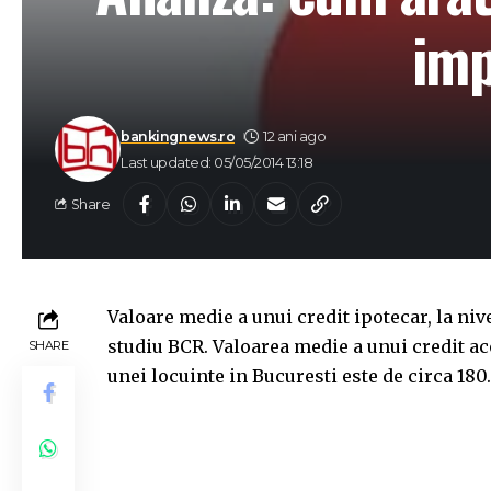
imp
bankingnews.ro
12 ani ago
Last updated: 05/05/2014 13:18
Share
Valoare medie a unui credit ipotecar, la niv
studiu BCR. Valoarea medie a unui credit 
SHARE
unei locuinte in Bucuresti este de circa 180.