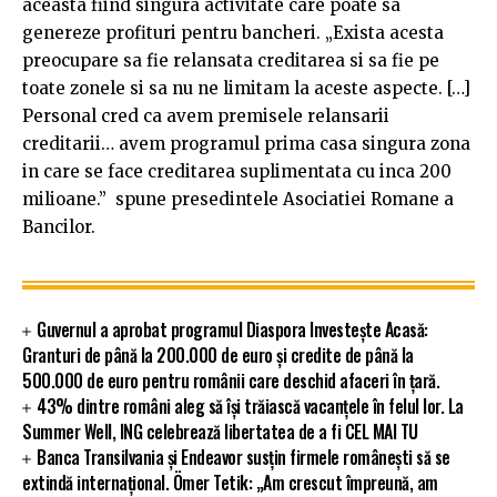
aceasta fiind singura activitate care poate sa
genereze profituri pentru bancheri. „Exista acesta
preocupare sa fie relansata creditarea si sa fie pe
toate zonele si sa nu ne limitam la aceste aspecte. […]
Personal cred ca avem premisele relansarii
creditarii… avem programul prima casa singura zona
in care se face creditarea suplimentata cu inca 200
milioane.” spune presedintele Asociatiei Romane a
Bancilor.
Guvernul a aprobat programul Diaspora Investește Acasă:
Granturi de până la 200.000 de euro și credite de până la
500.000 de euro pentru românii care deschid afaceri în țară.
43% dintre români aleg să își trăiască vacanțele în felul lor. La
Summer Well, ING celebrează libertatea de a fi CEL MAI TU
Banca Transilvania și Endeavor susțin firmele românești să se
extindă internațional. Ömer Tetik: „Am crescut împreună, am