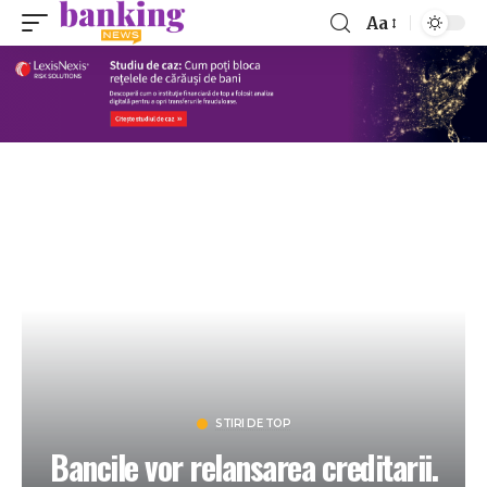
Aa
STIRI DE TOP
Bancile vor relansarea creditarii.