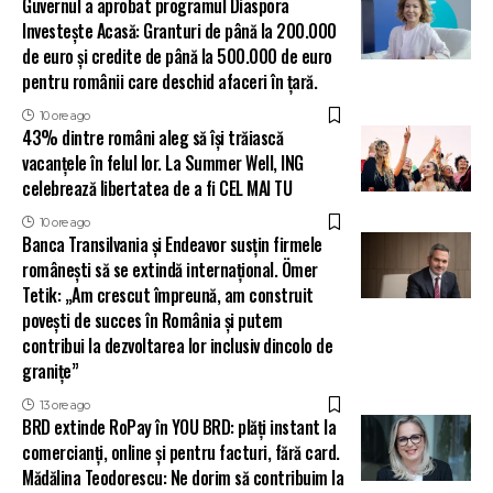
Guvernul a aprobat programul Diaspora
Investește Acasă: Granturi de până la 200.000
de euro și credite de până la 500.000 de euro
pentru românii care deschid afaceri în țară.
10 ore ago
43% dintre români aleg să își trăiască
vacanțele în felul lor. La Summer Well, ING
celebrează libertatea de a fi CEL MAI TU
10 ore ago
Banca Transilvania și Endeavor susțin firmele
românești să se extindă internațional. Ömer
Tetik: „Am crescut împreună, am construit
povești de succes în România și putem
contribui la dezvoltarea lor inclusiv dincolo de
granițe”
13 ore ago
BRD extinde RoPay în YOU BRD: plăți instant la
comercianți, online și pentru facturi, fără card.
Mădălina Teodorescu: Ne dorim să contribuim la