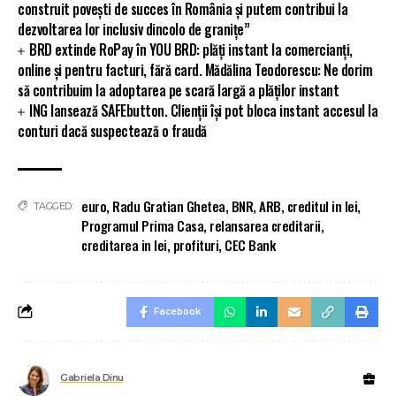
construit povești de succes în România și putem contribui la
dezvoltarea lor inclusiv dincolo de granițe”
BRD extinde RoPay în YOU BRD: plăți instant la comercianți,
online și pentru facturi, fără card. Mădălina Teodorescu: Ne dorim
să contribuim la adoptarea pe scară largă a plăților instant
ING lansează SAFEbutton. Clienții își pot bloca instant accesul la
conturi dacă suspectează o fraudă
euro
,
Radu Gratian Ghetea
,
BNR
,
ARB
,
creditul in lei
,
TAGGED:
Programul Prima Casa
,
relansarea creditarii
,
creditarea in lei
,
profituri
,
CEC Bank
Facebook
Gabriela Dinu