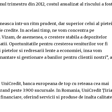
ul trimestru din 2012, costul anualizat al riscului a fos
sca intr-un ritm prudent, dar superior celui al piete
de credite. In acelasi timp, ne vom concentra pe
c. Vizam, de asemenea, o crestere stabila a depozitelor
tatii. Oportunitatile pentru cresterea veniturilor vor fi
tii pietelor si redresarii lente a economiei, insa vom
nantare si gestionare a banilor pentru clientii nostri”, a
i UniCredit, banca europeana de top cu reteaua cea mai
arand peste 3.900 sucursale. In Romania, UniCredit Ţiri
financiare, oferind servicii si produse de inalta calitate