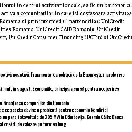
ntul in centrul activitatilor sale, sa fie un partener cu
e activa a comunitatilor in care isi desfasoara activitatea
 Romania si prin intermediul partenerilor: UniCredit
rities Romania, UniCredit CAIB Romania, UniCredit
nt, UniCredit Consumer Financing (UCFin) si UniCredi
ectivă negativă. Fragmentarea politică de la București, marele risc
ai mult în august. Economiile, principala sursă pentru acoperirea
u finanțarea companiilor din România
ă de ce seceta devine o problemă pentru economia României
ro un parc fotovoltaic de 205 MW în Dâmbovița. Cosmin Călin: Banca
 al creării de valoare pe termen lung