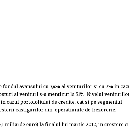
e fondul avansului cu 7,4% al veniturilor si cu 7% in caz
sturi si venituri s-a mentinut la 51%. Nivelul veniturilo
t in cazul portofoliului de credite, cat si pe segmentul
esterii castigurilor din operatiunile de trezorerie.
5,1 miliarde euro) la finalul lui martie 2012, in crestere c