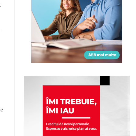
t
i
ac