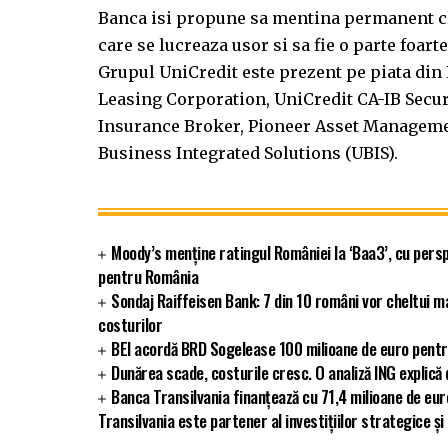
Banca isi propune sa mentina permanent clie
care se lucreaza usor si sa fie o parte foart
Grupul UniCredit este prezent pe piata din
Leasing Corporation, UniCredit CA-IB Secu
Insurance Broker, Pioneer Asset Manageme
Business Integrated Solutions (UBIS).
Moody’s menține ratingul României la ‘Baa3’, cu persp
pentru România
Sondaj Raiffeisen Bank: 7 din 10 români vor cheltui m
costurilor
BEI acordă BRD Sogelease 100 milioane de euro pentr
Dunărea scade, costurile cresc. O analiză ING explic
Banca Transilvania finanțează cu 71,4 milioane de eu
Transilvania este partener al investițiilor strategice și