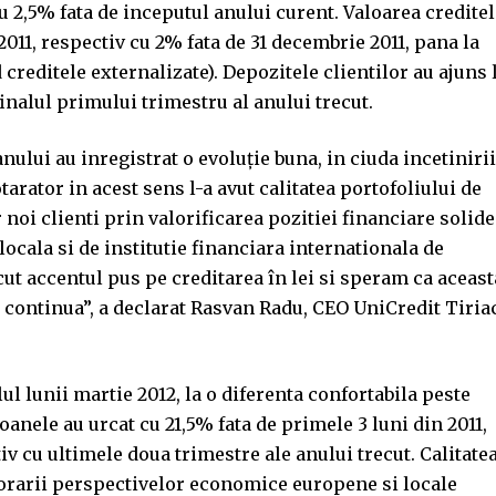
cu 2,5% fata de inceputul anului curent. Valoarea credite
 2011, respectiv cu 2% fata de 31 decembrie 2011, pana la
d creditele externalizate). Depozitele clientilor au ajuns 
 finalul primului trimestru al anului trecut.
anului au inregistrat o evoluţie buna, in ciuda incetinirii
arator in acest sens l-a avut calitatea portofoliului de
 noi clienti prin valorificarea pozitiei financiare solide
locala si de institutie financiara internationala de
t accentul pus pe creditarea în lei si speram ca aceast
 continua”, a declarat Rasvan Radu, CEO UniCredit Tiria
alul lunii martie 2012, la o diferenta confortabila peste
oanele au urcat cu 21,5% fata de primele 3 luni din 2011,
v cu ultimele doua trimestre ale anului trecut. Calitate
riorarii perspectivelor economice europene si locale