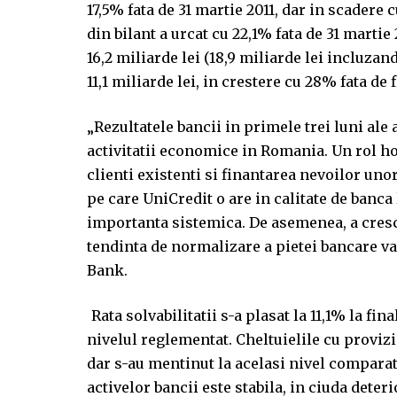
17,5% fata de 31 martie 2011, dar in scadere 
din bilant a urcat cu 22,1% fata de 31 martie
16,2 miliarde lei (18,9 miliarde lei incluzan
11,1 miliarde lei, in crestere cu 28% fata de
„Rezultatele bancii in primele trei luni ale 
activitatii economice in Romania. Un rol hot
clienti existenti si finantarea nevoilor unor
pe care UniCredit o are in calitate de banca 
importanta sistemica. De asemenea, a crescu
tendinta de normalizare a pietei bancare va
Bank.
Rata solvabilitatii s-a plasat la 11,1% la fin
nivelul reglementat. Cheltuielile cu provizi
dar s-au mentinut la acelasi nivel comparati
activelor bancii este stabila, in ciuda dete