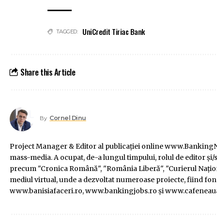
UniCredit Tiriac Bank
TAGGED:
Share this Article
Cornel Dinu
By
Project Manager & Editor al publicaţiei online www.BankingNe
mass-media. A ocupat, de-a lungul timpului, rolul de editor şi/s
precum "Cronica Română", "România Liberă", "Curierul Naţiona
mediul virtual, unde a dezvoltat numeroase proiecte, fiind f
www.banisiafaceri.ro, www.bankingjobs.ro şi www.cafeneau