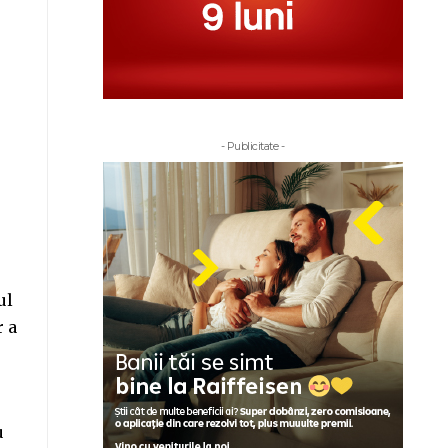
- Publicitate -
ul
r a
u