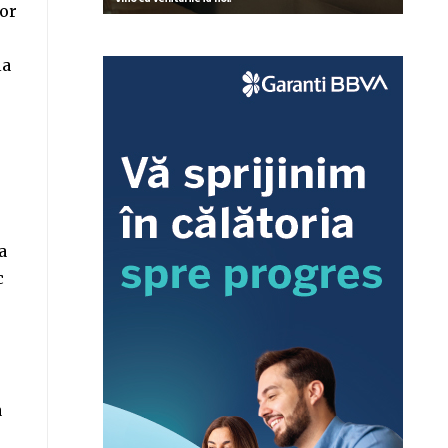
lor
la
a
c
a