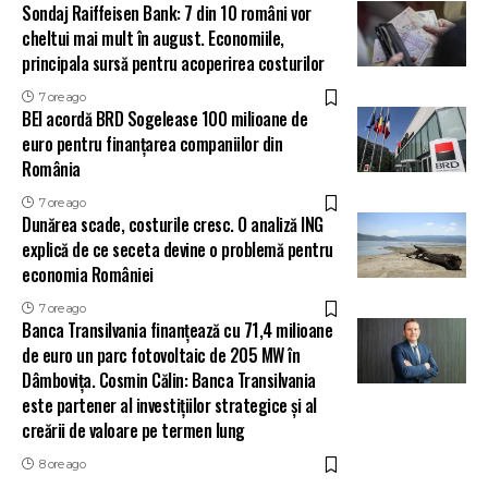
Sondaj Raiffeisen Bank: 7 din 10 români vor
cheltui mai mult în august. Economiile,
principala sursă pentru acoperirea costurilor
7 ore ago
BEI acordă BRD Sogelease 100 milioane de
euro pentru finanțarea companiilor din
România
7 ore ago
Dunărea scade, costurile cresc. O analiză ING
explică de ce seceta devine o problemă pentru
economia României
7 ore ago
Banca Transilvania finanțează cu 71,4 milioane
de euro un parc fotovoltaic de 205 MW în
Dâmbovița. Cosmin Călin: Banca Transilvania
este partener al investițiilor strategice și al
creării de valoare pe termen lung
8 ore ago