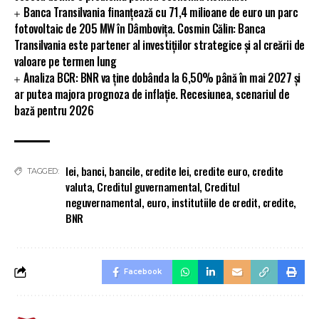
Banca Transilvania finanțează cu 71,4 milioane de euro un parc
fotovoltaic de 205 MW în Dâmbovița. Cosmin Călin: Banca
Transilvania este partener al investițiilor strategice și al creării de
valoare pe termen lung
Analiza BCR: BNR va ține dobânda la 6,50% până în mai 2027 și
ar putea majora prognoza de inflație. Recesiunea, scenariul de
bază pentru 2026
lei
,
banci
,
bancile
,
credite lei
,
credite euro
,
credite
TAGGED:
valuta
,
Creditul guvernamental
,
Creditul
neguvernamental
,
euro
,
institutiile de credit
,
credite
,
BNR
Facebook