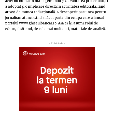
activ nu numai în managementul şi dezvoltarea proiectului, ci
a adoptat şi o implicare directă în activitatea editorială, fiind
atrasă de munca redacţională. A descoperit pasiunea pentru
jurnalism atunci când a făcut parte din echipa care a lansat
portalul www.ghiseulbancar.ro. Așa că îşi asumă rolul de
editor, alcătuind, de cele mai multe ori, materiale de analiză.
- Publicitate -