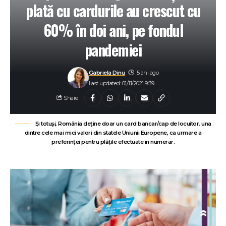
plată cu cardurile au crescut cu
60% în doi ani, pe fondul
pandemiei
Gabriela Dinu
5 ani ago
Last updated: 01/11/2021 9:39
Share
Și totuși, România deține doar un card bancar/cap de locuitor, una
dintre cele mai mici valori din statele Uniunii Europene, ca urmare a
preferinței pentru plățile efectuate în numerar.