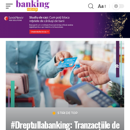
Aa
STIRI DE TOP
#Dreptullabanking: Tranzacțiile de