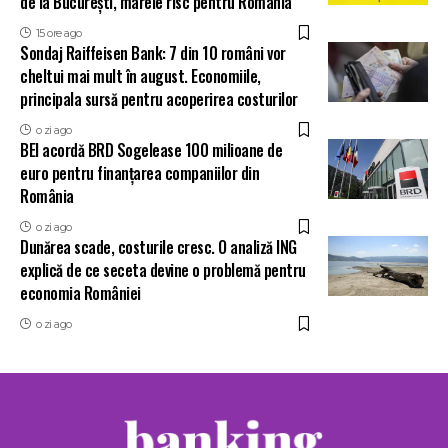
de la București, marele risc pentru România
15 ore ago
Sondaj Raiffeisen Bank: 7 din 10 români vor
cheltui mai mult în august. Economiile,
principala sursă pentru acoperirea costurilor
o zi ago
BEI acordă BRD Sogelease 100 milioane de
euro pentru finanțarea companiilor din
România
o zi ago
Dunărea scade, costurile cresc. O analiză ING
explică de ce seceta devine o problemă pentru
economia României
o zi ago