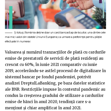
Și totuși, România deține doar un card bancar/cap de locuitor, una dintre cele
mai mici valori din statele Uniunii Europene, ca urmare a preferinței pentru plățile
efectuate în numerar.
Valoarea și numărul tranzacţiilor de plată cu cardurile
emise de prestatorii de servicii de plată rezidenţi au
crescut cu 60%, în iunie 2021 comparativ cu iunie
2019, accelerându-se astfel procesul de digitalizare în
sistemul bancar pe fondul pandemiei, potrivit
analizei DreptulLaBanking, pe baza datelor statistice
ale BNR. Restricțiile impuse în contextul pandemic au
condus la creșterea gradului de utilizare a cardurilor
emise de bănci în anul 2020, tendință care s-a
menținut și chiar amplificat în anul 2021.