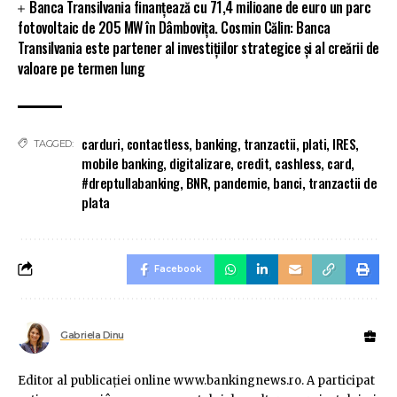
Banca Transilvania finanțează cu 71,4 milioane de euro un parc
fotovoltaic de 205 MW în Dâmbovița. Cosmin Călin: Banca
Transilvania este partener al investițiilor strategice și al creării de
valoare pe termen lung
carduri
,
contactless
,
banking
,
tranzactii
,
plati
,
IRES
,
TAGGED:
mobile banking
,
digitalizare
,
credit
,
cashless
,
card
,
#dreptullabanking
,
BNR
,
pandemie
,
banci
,
tranzactii de
plata
Facebook
Gabriela Dinu
Editor al publicaţiei online www.bankingnews.ro. A participat