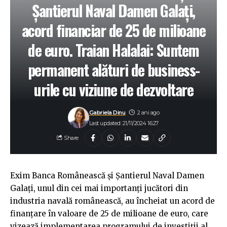
Șantierul Naval Damen Galați,
acord financiar de 25 de milioane
de euro. Traian Halalai: Suntem
permanent alături de business-
urile cu viziune de dezvoltare
Gabriela Dinu
2 ani ago
Last updated: 21/11/2024 16:27
Share
Exim Banca Românească și Șantierul Naval Damen
Galați, unul din cei mai importanți jucători din
industria navală românească, au încheiat un acord de
finanțare în valoare de 25 de milioane de euro, care
vizează implementarea programului de investiții al