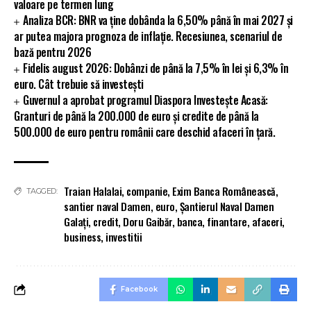
valoare pe termen lung
Analiza BCR: BNR va ține dobânda la 6,50% până în mai 2027 și
ar putea majora prognoza de inflație. Recesiunea, scenariul de
bază pentru 2026
Fidelis august 2026: Dobânzi de până la 7,5% în lei și 6,3% în
euro. Cât trebuie să investești
Guvernul a aprobat programul Diaspora Investește Acasă:
Granturi de până la 200.000 de euro și credite de până la
500.000 de euro pentru românii care deschid afaceri în țară.
Traian Halalai
,
companie
,
Exim Banca Românească
,
TAGGED:
santier naval Damen
,
euro
,
Şantierul Naval Damen
Galaţi
,
credit
,
Doru Gaibăr
,
banca
,
finantare
,
afaceri
,
business
,
investitii
Facebook