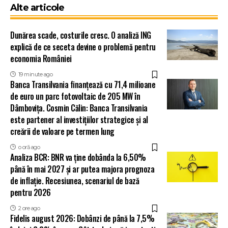
Alte articole
Dunărea scade, costurile cresc. O analiză ING
explică de ce seceta devine o problemă pentru
economia României
19 minute ago
Banca Transilvania finanțează cu 71,4 milioane
de euro un parc fotovoltaic de 205 MW în
Dâmbovița. Cosmin Călin: Banca Transilvania
este partener al investițiilor strategice și al
creării de valoare pe termen lung
o oră ago
Analiza BCR: BNR va ține dobânda la 6,50%
până în mai 2027 și ar putea majora prognoza
de inflație. Recesiunea, scenariul de bază
pentru 2026
2 ore ago
Fidelis august 2026: Dobânzi de până la 7,5%