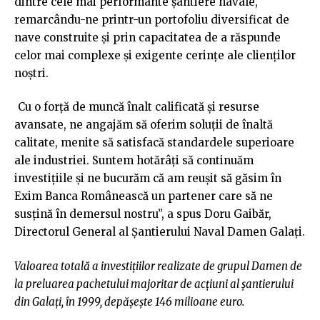
dintre cele mai performante șantiere navale,
remarcându-ne printr-un portofoliu diversificat de
nave construite și prin capacitatea de a răspunde
celor mai complexe și exigente cerințe ale clienților
noștri.
Cu o forță de muncă înalt calificată și resurse
avansate, ne angajăm să oferim soluții de înaltă
calitate, menite să satisfacă standardele superioare
ale industriei. Suntem hotărâți să continuăm
investițiile și ne bucurăm că am reușit să găsim în
Exim Banca Românească un partener care să ne
susțină în demersul nostru”, a spus Doru Gaibăr,
Directorul General al Șantierului Naval Damen Galați.
Valoarea totală a investiţiilor realizate de grupul Damen de
la preluarea pachetului majoritar de acţiuni al şantierului
din Galaţi, în 1999, depășește 146 milioane euro.