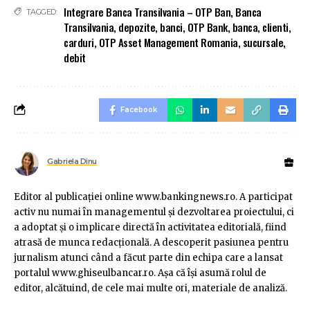
Integrare Banca Transilvania – OTP Ban
,
Banca
TAGGED:
Transilvania
,
depozite
,
banci
,
OTP Bank
,
banca
,
clienti
,
carduri
,
OTP Asset Management Romania
,
sucursale
,
debit
Facebook
Gabriela Dinu
Editor al publicaţiei online www.bankingnews.ro. A participat
activ nu numai în managementul şi dezvoltarea proiectului, ci
a adoptat şi o implicare directă în activitatea editorială, fiind
atrasă de munca redacţională. A descoperit pasiunea pentru
jurnalism atunci când a făcut parte din echipa care a lansat
portalul www.ghiseulbancar.ro. Așa că îşi asumă rolul de
editor, alcătuind, de cele mai multe ori, materiale de analiză.