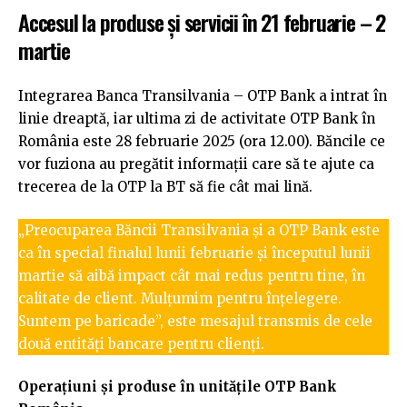
Accesul la produse şi servicii în 21 februarie – 2
martie
Integrarea Banca Transilvania – OTP Bank a intrat în
linie dreaptă, iar ultima zi de activitate OTP Bank în
România este 28 februarie 2025 (ora 12.00). Băncile ce
vor fuziona au pregătit informații care să te ajute ca
trecerea de la OTP la BT să fie cât mai lină.
„Preocuparea Băncii Transilvania și a OTP Bank este
ca în special finalul lunii februarie și începutul lunii
martie să aibă impact cât mai redus pentru tine, în
calitate de client. Mulțumim pentru înțelegere.
Suntem pe baricade”, este mesajul transmis de cele
două entități bancare pentru clienți.
Operațiuni și produse în unitățile OTP Bank