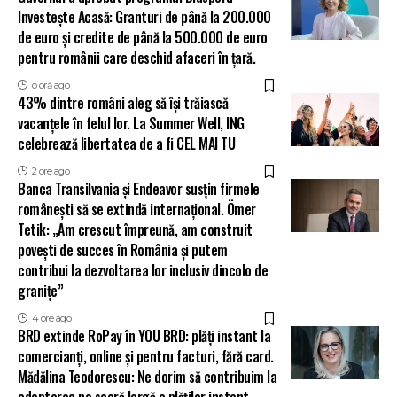
Investește Acasă: Granturi de până la 200.000
de euro și credite de până la 500.000 de euro
pentru românii care deschid afaceri în țară.
o oră ago
43% dintre români aleg să își trăiască
vacanțele în felul lor. La Summer Well, ING
celebrează libertatea de a fi CEL MAI TU
2 ore ago
Banca Transilvania și Endeavor susțin firmele
românești să se extindă internațional. Ömer
Tetik: „Am crescut împreună, am construit
povești de succes în România și putem
contribui la dezvoltarea lor inclusiv dincolo de
granițe”
4 ore ago
BRD extinde RoPay în YOU BRD: plăți instant la
comercianți, online și pentru facturi, fără card.
Mădălina Teodorescu: Ne dorim să contribuim la