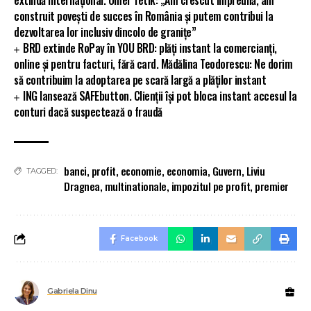
extindă internațional. Ömer Tetik: „Am crescut împreună, am
construit povești de succes în România și putem contribui la
dezvoltarea lor inclusiv dincolo de granițe”
BRD extinde RoPay în YOU BRD: plăți instant la comercianți,
online și pentru facturi, fără card. Mădălina Teodorescu: Ne dorim
să contribuim la adoptarea pe scară largă a plăților instant
ING lansează SAFEbutton. Clienții își pot bloca instant accesul la
conturi dacă suspectează o fraudă
banci
,
profit
,
economie
,
economia
,
Guvern
,
Liviu
TAGGED:
Dragnea
,
multinationale
,
impozitul pe profit
,
premier
Facebook
Gabriela Dinu