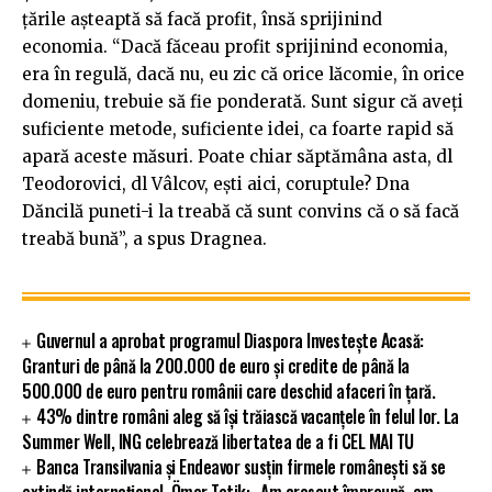
ţările aşteaptă să facă profit, însă sprijinind
economia. “Dacă făceau profit sprijinind economia,
era în regulă, dacă nu, eu zic că orice lăcomie, în orice
domeniu, trebuie să fie ponderată. Sunt sigur că aveţi
suficiente metode, suficiente idei, ca foarte rapid să
apară aceste măsuri. Poate chiar săptămâna asta, dl
Teodorovici, dl Vâlcov, eşti aici, coruptule? Dna
Dăncilă puneti-i la treabă că sunt convins că o să facă
treabă bună”, a spus Dragnea.
Guvernul a aprobat programul Diaspora Investește Acasă:
Granturi de până la 200.000 de euro și credite de până la
500.000 de euro pentru românii care deschid afaceri în țară.
43% dintre români aleg să își trăiască vacanțele în felul lor. La
Summer Well, ING celebrează libertatea de a fi CEL MAI TU
Banca Transilvania și Endeavor susțin firmele românești să se