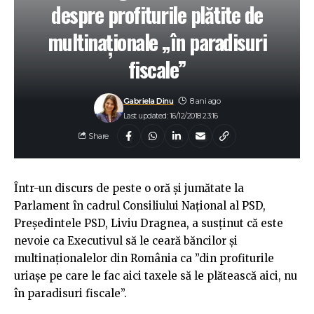
despre profiturile plătite de
multinaționale „în paradisuri
fiscale”
Gabriela Dinu
8 ani ago
Last updated: 16/12/2018 23:16
Share
Într-un discurs de peste o oră și jumătate la
Parlament în cadrul Consiliului Național al PSD,
Preşedintele PSD, Liviu Dragnea, a susţinut că este
nevoie ca Executivul să le ceară băncilor şi
multinaţionalelor din România ca ”din profiturile
uriaşe pe care le fac aici taxele să le plătească aici, nu
în paradisuri fiscale”.