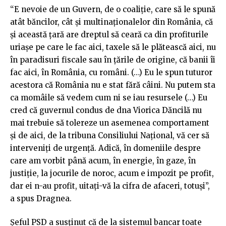
“E nevoie de un Guvern, de o coaliţie, care să le spună
atât băncilor, cât şi multinaţionalelor din România, că
şi această ţară are dreptul să ceară ca din profiturile
uriaşe pe care le fac aici, taxele să le plătească aici, nu
în paradisuri fiscale sau în ţările de origine, că banii îi
fac aici, în România, cu români. (…) Eu le spun tuturor
acestora că România nu e stat fără câini. Nu putem sta
ca momâile să vedem cum ni se iau resursele (…) Eu
cred că guvernul condus de dna Viorica Dăncilă nu
mai trebuie să tolereze un asemenea comportament
şi de aici, de la tribuna Consiliului Naţional, vă cer să
interveniţi de urgenţă. Adică, în domeniile despre
care am vorbit până acum, în energie, în gaze, în
justiţie, la jocurile de noroc, acum e impozit pe profit,
dar ei n-au profit, uitaţi-vă la cifra de afaceri, totuşi”,
a spus Dragnea.
Șeful PSD a susţinut că de la sistemul bancar toate