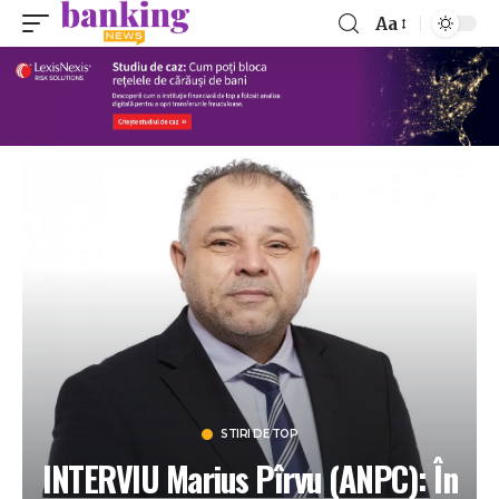
Aa
STIRI DE TOP
INTERVIU Marius Pîrvu (ANPC): În