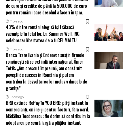
de euro și credite de până la 500.000 de euro
pentru românii care deschid afaceri în țară.
11 ore ago
43% dintre români aleg să își trăiască
vacanțele în felul lor. La Summer Well, ING
celebrează libertatea de a fi CEL MAI TU
11 ore ago
Banca Transilvania și Endeavor susțin firmele
românești să se extindă internațional. Ömer
Tetik: „Am crescut împreună, am construit
povești de succes în România și putem
contribui la dezvoltarea lor inclusiv dincolo de
granițe”
13 ore ago
BRD extinde RoPay în YOU BRD: plăți instant la
comercianți, online și pentru facturi, fără card.
Mădălina Teodorescu: Ne dorim să contribuim la
adoptarea pe scară largă a plăților instant