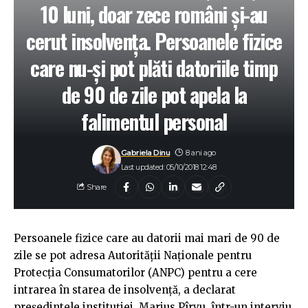
10 luni, doar zece români şi-au
cerut insolvenţa. Persoanele fizice
care nu-şi pot plăti datoriile timp
de 90 de zile pot apela la
falimentul personal
Gabriela Dinu
8 ani ago
Last updated: 05/10/2018 12:48
Share
Persoanele fizice care au datorii mai mari de 90 de
zile se pot adresa Autorităţii Naţionale pentru
Protecţia Consumatorilor (ANPC) pentru a cere
intrarea în starea de insolvenţă, a declarat
preşedintele instituţiei, Marius Pîrvu, într-un interviu