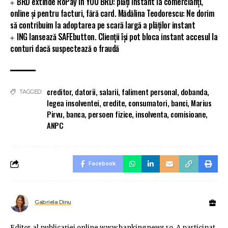
BRD extinde RoPay în YOU BRD: plăți instant la comercianți,
online și pentru facturi, fără card. Mădălina Teodorescu: Ne dorim
să contribuim la adoptarea pe scară largă a plăților instant
ING lansează SAFEbutton. Clienții își pot bloca instant accesul la
conturi dacă suspectează o fraudă
creditor
,
datorii
,
salarii
,
faliment personal
,
dobanda
,
TAGGED:
legea insolventei
,
credite
,
consumatori
,
banci
,
Marius
Pirvu
,
banca
,
persoen fizice
,
insolventa
,
comisioane
,
ANPC
Facebook
Gabriela Dinu
Editor al publicaţiei online www.bankingnews.ro. A participat