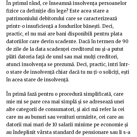
În primul rând, ce înseamnă insolvenţa persoanelor
fizice ca definiţie din lege? Este acea stare a
patrimoniului debitorului care se caracterizează
printr-o insuficienţă a fondurilor băneşti. Deci,
practic, el nu mai are bani disponibili pentru plata
datoriilor care devin scadente. Dacă în termen de 90
de zile de la data scadenţei creditorul nu şi-a putut
plăti datoria faţă de unul sau mai mulţi creditori,
atunci insolvenţa se prezumă. Deci, practic, intri într-
o stare de insolvenţă chiar dacă tu nu ţi-o soliciţi, eşti
în acea stare de insolvenţă.
În primă fază pentru o procedură simplificată, care
mie mi se pare cea mai simplă şi se adresează unei
alte categorii de consumatori, şi aici mă refer la cei
care nu au bunuri sau venituri urmărite, cei care au
datorii mai mari de 10 salarii minime pe economie şi
au îndeplinit vârsta standard de pensionare sau li s-a