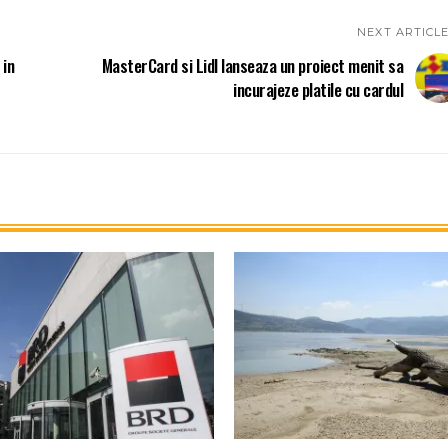
NEXT ARTICL
 in
MasterCard si Lidl lanseaza un proiect menit sa
incurajeze platile cu cardul