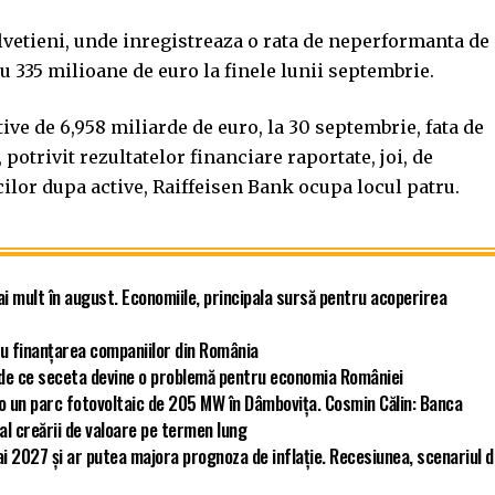
lvetieni, unde inregistreaza o rata de neperformanta de
cu 335 milioane de euro la finele lunii septembrie.
ve de 6,958 miliarde de euro, la 30 septembrie, fata de
 potrivit rezultatelor financiare raportate, joi, de
cilor dupa active, Raiffeisen Bank ocupa locul patru.
ai mult în august. Economiile, principala sursă pentru acoperirea
u finanțarea companiilor din România
ă de ce seceta devine o problemă pentru economia României
ro un parc fotovoltaic de 205 MW în Dâmbovița. Cosmin Călin: Banca
 al creării de valoare pe termen lung
i 2027 și ar putea majora prognoza de inflație. Recesiunea, scenariul 