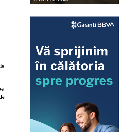
o
de
pe
 de