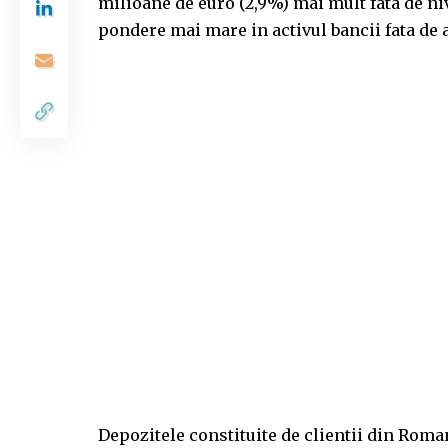
milioane de euro (2,9%) mai mult fata de niv
pondere mai mare in activul bancii fata de a
Depozitele constituite de clientii din Roman