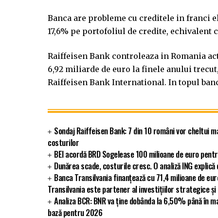
Banca are probleme cu creditele in franci e
17,6% pe portofoliul de credite, echivalent 
Raiffeisen Bank controleaza in Romania acti
6,92 miliarde de euro la finele anului trecut,
Raiffeisen Bank International. In topul ban
Sondaj Raiffeisen Bank: 7 din 10 români vor cheltui m
costurilor
BEI acordă BRD Sogelease 100 milioane de euro pentr
Dunărea scade, costurile cresc. O analiză ING explic
Banca Transilvania finanțează cu 71,4 milioane de eu
Transilvania este partener al investițiilor strategice și
Analiza BCR: BNR va ține dobânda la 6,50% până în ma
bază pentru 2026