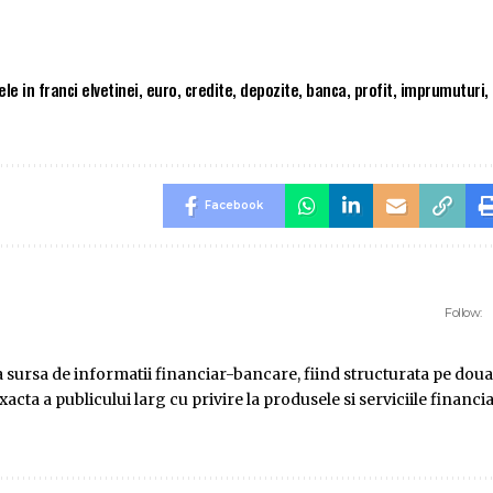
ele in franci elvetinei
,
euro
,
credite
,
depozite
,
banca
,
profit
,
imprumuturi
,
Facebook
Follow:
ursa de informatii financiar-bancare, fiind structurata pe doua
ta a publicului larg cu privire la produsele si serviciile financi