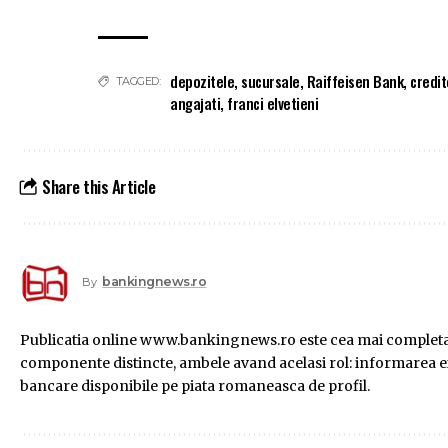
depozitele
,
sucursale
,
Raiffeisen Bank
,
credit
TAGGED:
angajati
,
franci elvetieni
Share this Article
bankingnews.ro
By
Publicatia online www.bankingnews.ro este cea mai completa s
componente distincte, ambele avand acelasi rol: informarea exac
bancare disponibile pe piata romaneasca de profil.