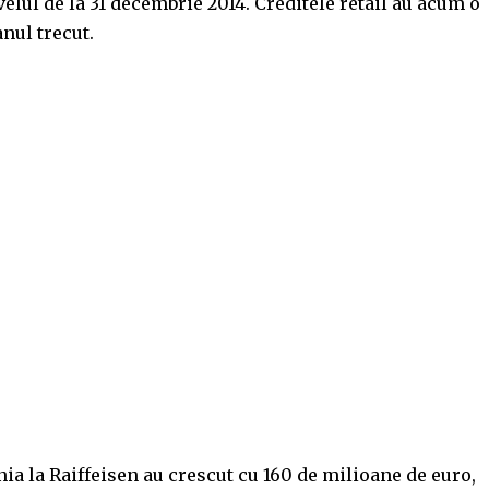
elul de la 31 decembrie 2014. Creditele retail au acum o
nul trecut.
ia la Raiffeisen au crescut cu 160 de milioane de euro,