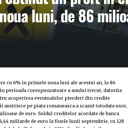
noua luni, de 86 mili
re cu 6% in primele noua luni ale acestui an, la 86
 in perioada corespunzatoare a anului trecut, datorita
tru acoperirea eventualelor pierderi din credite
i austriece pe piata romaneasca a scazut totodata usor,
milioane de euro. Soldul creditelor acordate de banca
4,44 miliarde de euro la finele lunii septembrie, cu 128