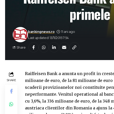
primele 
bankingnews.ro
11 ani ago
Last updated: 13/11/2015 7:54
Share
Raiffeisen Bank a anunta un profit in creste
milioane de euro, de la 81 milioane de euro
SHARE
scaderii provizioanelor noi constituite pen
neperformante. Venitul operational al banci
cu 3,6%, la 336 milioane de euro, de la 348 
austriaca clientilor din Romania a ajuns la 