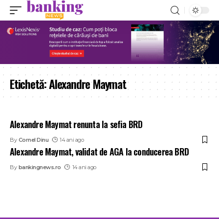
Etichetă:
Alexandre Maymat
Alexandre Maymat renunta la sefia BRD
By
Cornel Dinu
14 ani ago
Alexandre Maymat, validat de AGA la conducerea BRD
By
bankingnews.ro
14 ani ago