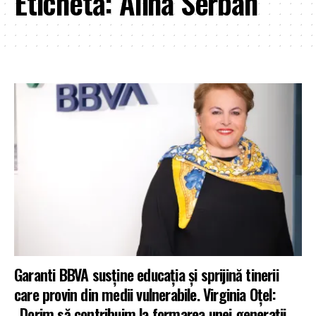
Etichetă:
Alina Serban
Garanti BBVA susține educația și sprijină tinerii
care provin din medii vulnerabile. Virginia Oțel:
„Dorim să contribuim la formarea unei generații