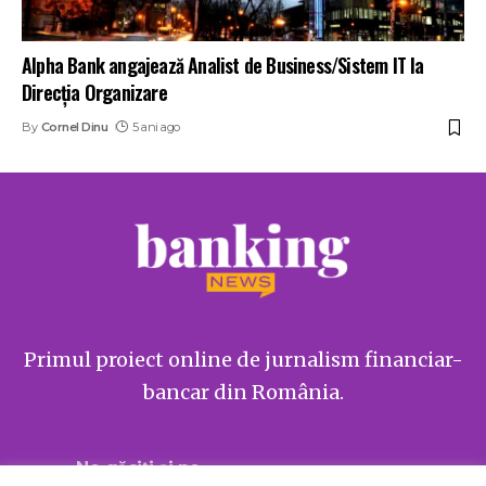
Alpha Bank angajează Analist de Business/Sistem IT la
Direcția Organizare
By
Cornel Dinu
5 ani ago
Primul proiect online de jurnalism financiar-
bancar din România.
Ne găsiți și pe