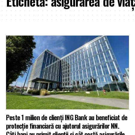
Etichetă:
asigurarea de via
Peste 1 milion de clienți ING Bank au beneficiat de
protecție financiară cu ajutorul asigurărilor NN.
Câți bani au primit clienții și cât costă asigurările