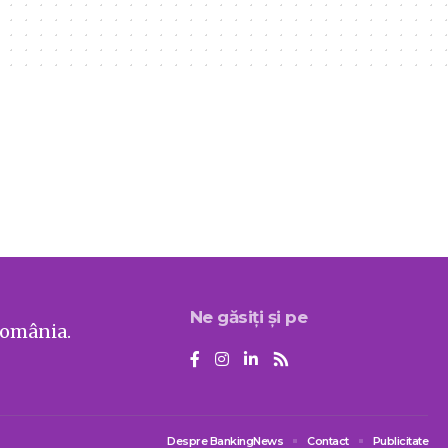
Ne găsiți și pe
România.
Despre BankingNews
Contact
Publicitate