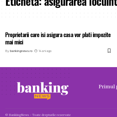
Etichetă:
asigurarea locuint
Proprietarii care isi asigura casa vor plati impozite
mai mici
By
bankingnews.ro
14 ani ago
Primul 
© BankingNews - Toate drepturile rezervate