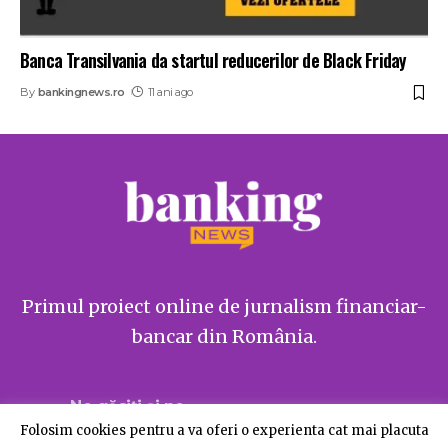
Banca Transilvania da startul reducerilor de Black Friday
By
bankingnews.ro
11 ani ago
Primul proiect online de jurnalism financiar-
bancar din România.
Ne găsiți și pe
Folosim cookies pentru a va oferi o experienta cat mai placuta