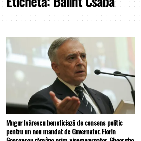
Etichetă:
Balint Csaba
Mugur Isărescu beneficiază de consens politic
pentru un nou mandat de Guvernator. Florin
Georgescu rămâne prim-viceguvernator. Gheorghe