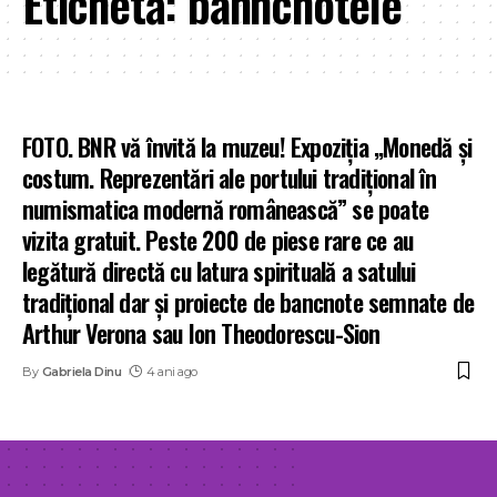
Etichetă:
banncnotele
FOTO. BNR vă învită la muzeu! Expoziția „Monedă și
costum. Reprezentări ale portului tradițional în
numismatica modernă românească” se poate
vizita gratuit. Peste 200 de piese rare ce au
legătură directă cu latura spirituală a satului
tradițional dar și proiecte de bancnote semnate de
Arthur Verona sau Ion Theodorescu-Sion
By
Gabriela Dinu
4 ani ago