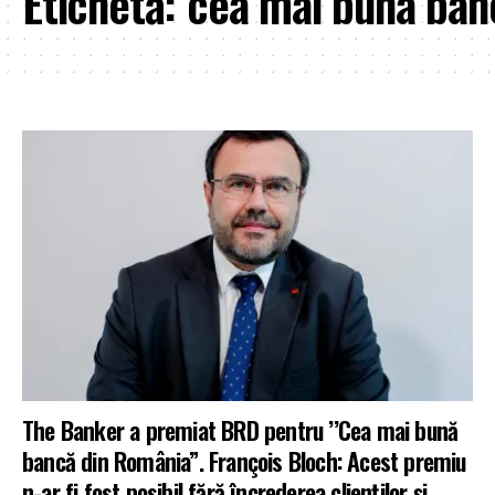
Etichetă:
cea mai buna ban
The Banker a premiat BRD pentru ’’Cea mai bună
bancă din România”. François Bloch: Acest premiu
n-ar fi fost posibil fără încrederea clienților și