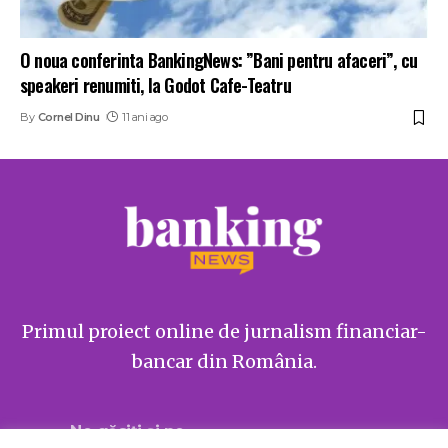
O noua conferinta BankingNews: ”Bani pentru afaceri”, cu
speakeri renumiti, la Godot Cafe-Teatru
By
Cornel Dinu
11 ani ago
Primul proiect online de jurnalism financiar-
bancar din România.
Ne găsiți și pe