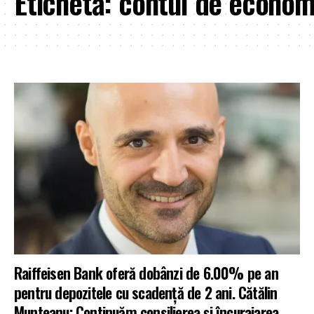
Etichetă:
contul de economi
Raiffeisen Bank oferă dobânzi de 6.00% pe an
pentru depozitele cu scadență de 2 ani. Cătălin
Munteanu: Continuăm consilierea și încurajarea